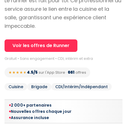
Le runner est fait pour toi. Ce professionnel du
service assure le lien entre la cuisine et la
salle, garantissant une expérience client
impeccable.
Voir les offres de Runner
Gratuit • Sans engagement • CDI, intérim et extra
4.5/5
661
★★★★★
★★★★★
sur l'App Store
·
offres
Cuisine
Brigade
CDI/Intérim/Indépendant
2 000+ partenaires
Nouvelles offres chaque jour
Assurance incluse