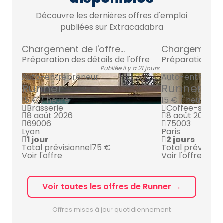
Découvre les dernières offres d'emploi
publiées sur Extracadabra
Chargement de l'offre...
Chargement de 
Préparation des détails de l'offre
Préparation des 
Publiée il y a 21 jours
Auto-entrepreneur
Auto-entrepre
Runner
Runner
15 € / heure
15 € / heure
Brasserie
Coffee-shop
8 août 2026
8 août 2026
69006
75003
Lyon
Paris
1 jour
2 jours
Total prévisionnel
75 €
Total prévision
Voir l'offre
Voir l'offre
Voir toutes les offres de Runner →
Offres mises à jour quotidiennement