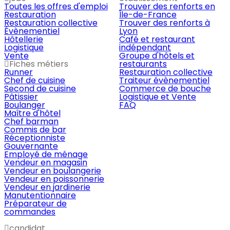
Toutes les offres d'emploi
Trouver des renforts en
Restauration
Île-de-France
Restauration collective
Trouver des renforts à
Évènementiel
Lyon
Hôtellerie
Café et restaurant
Logistique
indépendant
Vente
Groupe d'hôtels et
Fiches métiers
restaurants
Runner
Restauration collective
Chef de cuisine
Traiteur évènementiel
Second de cuisine
Commerce de bouche
Pâtissier
Logistique et Vente
Boulanger
FAQ
Maître d'hôtel
Chef barman
Commis de bar
Réceptionniste
Gouvernante
Employé de ménage
Vendeur en magasin
Vendeur en boulangerie
Vendeur en poissonnerie
Vendeur en jardinerie
Manutentionnaire
Préparateur de
commandes
candidat