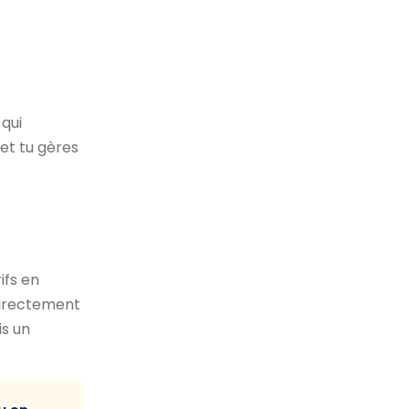
qui
 et tu gères
ifs en
 directement
is un