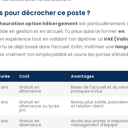
s pour décrocher ce poste ?
tauration option hébergement
est particulièrement 
lide en gestion et en accueil. Tu peux aussi te former
en
en expérience tout en validant ton diplôme. La
VAE (Vali
 tu as déjà bossé dans l'accueil. Enfin, maîtriser une
lang
te vraiment ton employabilité et ouvre les portes d'étab
urée
Coût
Avantages
 ans
Gratuit en
Bases de l'accueil et du serv
alternance
pratiques inclus
 ans
Gratuit en
Niveau plus solide, polyvale
alternance ou lycée
et relation client
pro
 ans
Gratuit en
Accès aux postes à responsab
alternance
management d'équipe