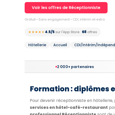
Voir les offres de Réceptionniste
Gratuit • Sans engagement • CDI, intérim et extra
4.5/5
68
★★★★★
★★★★★
sur l'App Store
·
offres
Hôtellerie
Accueil
CDI/Intérim/Indépen
2 000+ partenaires
Formation : diplômes 
Pour devenir réceptionniste en hôtellerie, p
services en hôtel-café-restaurant
pos
professionnel Réceptionniste
sont de v