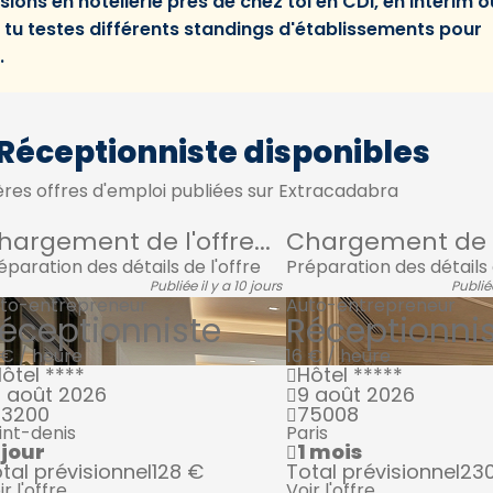
ions en hôtellerie près de chez toi en CDI, en intérim o
tu testes différents standings d'établissements pour
.
 Réceptionniste disponibles
res offres d'emploi publiées sur Extracadabra
hargement de l'offre...
Chargement de l'
éparation des détails de l'offre
Préparation des détails 
Publiée il y a 10 jours
Publié
to-entrepreneur
Auto-entrepreneur
éceptionniste
Réceptionni
 € / heure
16 € / heure
ôtel ****
Hôtel *****
 août 2026
9 août 2026
93200
75008
int-denis
Paris
 jour
1 mois
tal prévisionnel
128 €
Total prévisionnel
23
ir l'offre
Voir l'offre