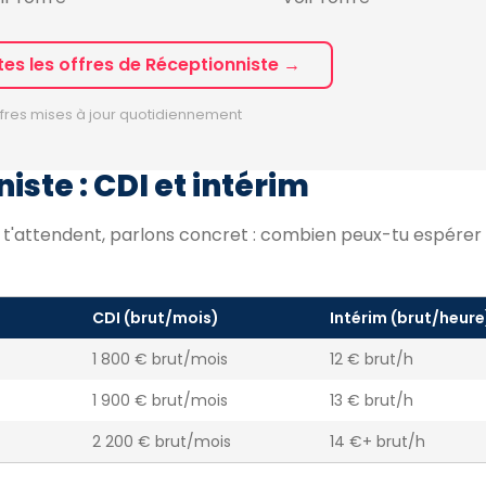
tes les offres de Réceptionniste →
fres mises à jour quotidiennement
iste : CDI et intérim
i t'attendent, parlons concret : combien peux-tu espére
CDI (brut/mois)
Intérim (brut/heure
1 800 € brut/mois
12 € brut/h
1 900 € brut/mois
13 € brut/h
2 200 € brut/mois
14 €+ brut/h