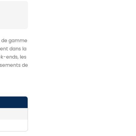
aut de gamme
uent dans la
ek-ends, les
lissements de