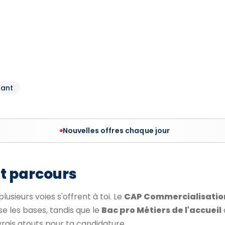
dant
Nouvelles offres chaque jour
et parcours
lusieurs voies s'offrent à toi. Le
CAP Commercialisatio
e les bases, tandis que le
Bac pro Métiers de l'accueil
rais atouts pour ta candidature.