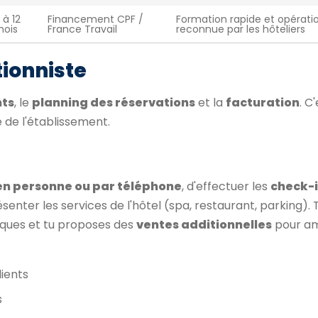
 à 12
Financement CPF /
Formation rapide et opératio
ois
France Travail
reconnue par les hôteliers
tionniste
nts
, le
planning des réservations
et la
facturation
. C
 de l'établissement.
en personne ou par téléphone
, d'effectuer les
check-i
ésenter les services de l'hôtel (spa, restaurant, parking).
stiques et tu proposes des
ventes additionnelles
pour am
lients
s