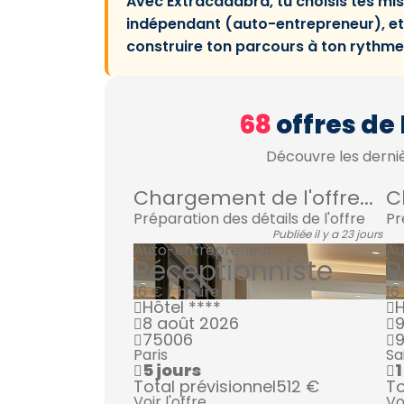
Avec Extracadabra, tu choisis tes miss
indépendant (auto-entrepreneur), et 
construire ton parcours à ton rythme
68
offres de
Découvre les derniè
Chargement de l'offre...
C
Préparation des détails de l'offre
Pr
Publiée il y a 23 jours
Auto-entrepreneur
Au
Réceptionniste
R
16 € / heure
16
Hôtel ****
H
8 août 2026
9
75006
Paris
Sa
5 jours
1
Total prévisionnel
512 €
To
Voir l'offre
Vo