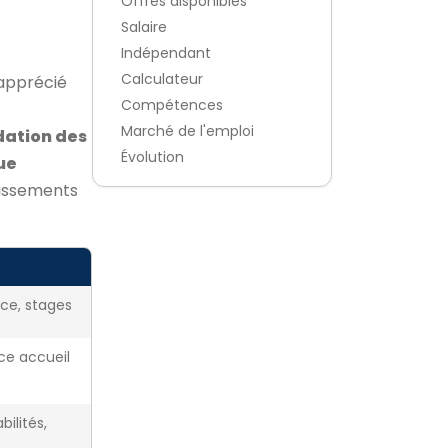
Offres disponibles
Salaire
Indépendant
Calculateur
apprécié
Compétences
Marché de l'emploi
dation des
Évolution
ue
lissements
ice, stages
nce accueil
ilités,