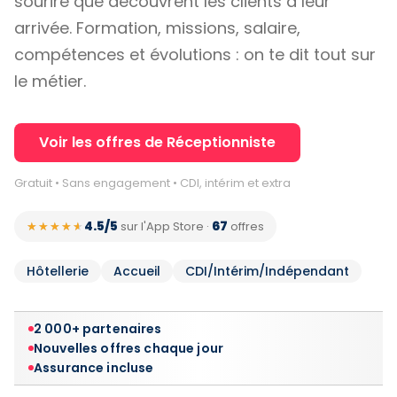
sourire que découvrent les clients à leur
arrivée. Formation, missions, salaire,
compétences et évolutions : on te dit tout sur
le métier.
Voir les offres de Réceptionniste
Gratuit • Sans engagement • CDI, intérim et extra
4.5/5
67
★★★★★
★★★★★
sur l'App Store
·
offres
Hôtellerie
Accueil
CDI/Intérim/Indépendant
2 000+ partenaires
Nouvelles offres chaque jour
Assurance incluse