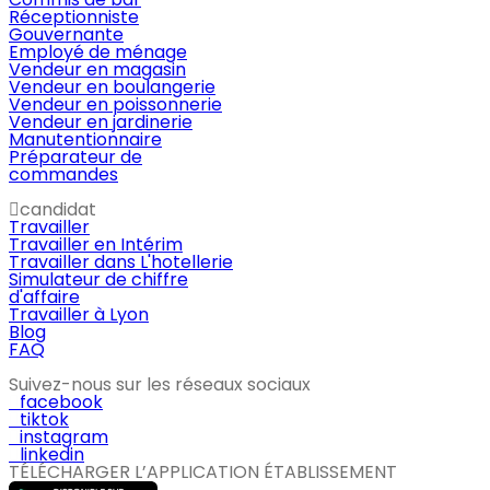
Réceptionniste
Gouvernante
Employé de ménage
Vendeur en magasin
Vendeur en boulangerie
Vendeur en poissonnerie
Vendeur en jardinerie
Manutentionnaire
Préparateur de
commandes
candidat
Travailler
Travailler en Intérim
Travailler dans L'hotellerie
Simulateur de chiffre
d'affaire
Travailler à Lyon
Blog
FAQ
Suivez-nous sur les réseaux sociaux
facebook
tiktok
instagram
linkedin
TÉLÉCHARGER L’APPLICATION ÉTABLISSEMENT