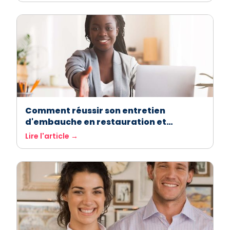
Comment réussir son entretien
d'embauche en restauration et
hôtellerie
Lire l'article →