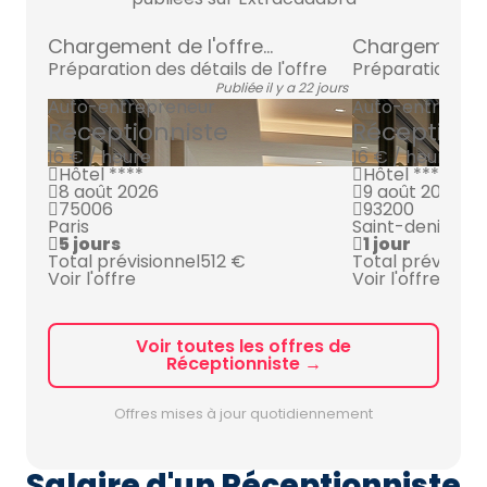
Chargement de l'offre...
Chargement de 
Préparation des détails de l'offre
Préparation des 
Publiée il y a 22 jours
Auto-entrepreneur
Auto-entrepre
Réceptionniste
Réceptionn
16 € / heure
16 € / heure
Hôtel ****
Hôtel ****
8 août 2026
9 août 2026
75006
93200
Paris
Saint-denis
5 jours
1 jour
Total prévisionnel
512 €
Total prévision
Voir l'offre
Voir l'offre
Voir toutes les offres de
Réceptionniste →
Offres mises à jour quotidiennement
Salaire d'un Réceptionniste