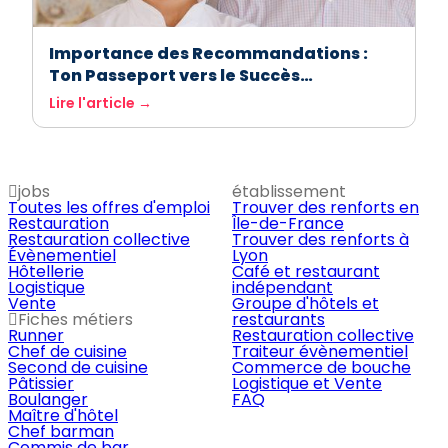
Importance des Recommandations :
Ton Passeport vers le Succès
Professionnel
Lire l'article →
jobs
établissement
Toutes les offres d'emploi
Trouver des renforts en
Restauration
Île-de-France
Restauration collective
Trouver des renforts à
Évènementiel
Lyon
Hôtellerie
Café et restaurant
Logistique
indépendant
Vente
Groupe d'hôtels et
Fiches métiers
restaurants
Runner
Restauration collective
Chef de cuisine
Traiteur évènementiel
Second de cuisine
Commerce de bouche
Pâtissier
Logistique et Vente
Boulanger
FAQ
Maître d'hôtel
Chef barman
Commis de bar