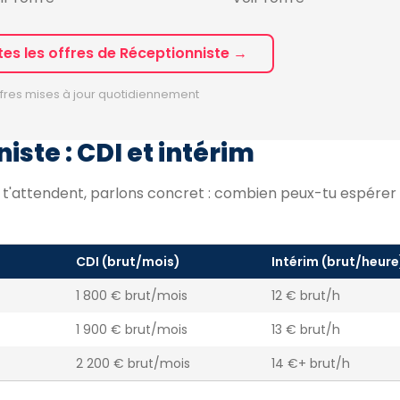
tes les offres de Réceptionniste →
fres mises à jour quotidiennement
iste : CDI et intérim
i t'attendent, parlons concret : combien peux-tu espére
CDI (brut/mois)
Intérim (brut/heure
1 800 € brut/mois
12 € brut/h
1 900 € brut/mois
13 € brut/h
2 200 € brut/mois
14 €+ brut/h