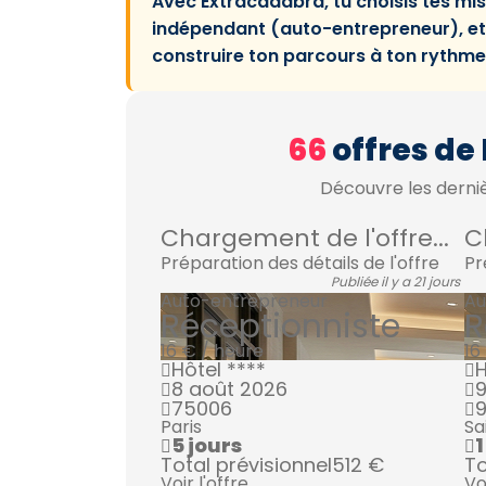
Avec Extracadabra, tu choisis tes miss
indépendant (auto-entrepreneur), et 
construire ton parcours à ton rythme
66
offres de
Découvre les derniè
Chargement de l'offre...
C
Préparation des détails de l'offre
Pr
Publiée il y a 21 jours
Auto-entrepreneur
Au
Réceptionniste
R
16 € / heure
16
Hôtel ****
H
8 août 2026
9
75006
Paris
Sa
5 jours
1
Total prévisionnel
512 €
To
Voir l'offre
Vo