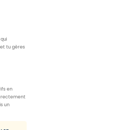
qui
 et tu gères
ifs en
 directement
is un