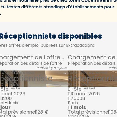
ions en hôtellerie près de chez toi en CDI, en intérim o
tu testes différents standings d'établissements pour
.
 Réceptionniste disponibles
res offres d'emploi publiées sur Extracadabra
hargement de l'offre...
Chargement de l'
éparation des détails de l'offre
Préparation des détails 
Publiée il y a 8 jours
Publié
to-entrepreneur
Auto-entrepreneur
éceptionniste
Réceptionni
 € / heure
16 € / heure
ôtel ****
Hôtel *****
 août 2026
10 août 2026
93200
75008
int-denis
Paris
 jour
1 mois
tal prévisionnel
128 €
Total prévisionnel
108
ir l'offre
Voir l'offre