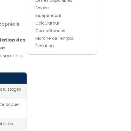
Offres disponibles
Salaire
Indépendant
Calculateur
apprécié
Compétences
Marché de l'emploi
dation des
Évolution
ue
lissements
ice, stages
nce accueil
ilités,