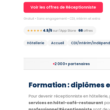
Voir les offres de Réceptionniste
Gratuit • Sans engagement • CDI, intérim et extra
4.5/5
66
★★★★★
★★★★★
sur l'App Store
·
offres
Hôtellerie
Accueil
CDI/Intérim/Indépen
2 000+ partenaires
Formation : diplômes 
Pour devenir réceptionniste en hôtellerie, p
services en hôtel-café-restaurant
pos
professionnel Réceptionniste
sont de v