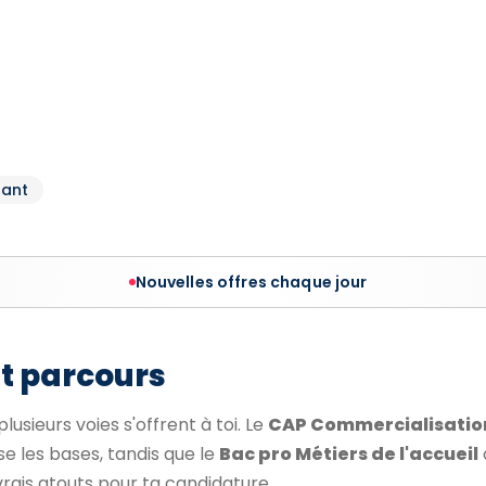
dant
Nouvelles offres chaque jour
et parcours
lusieurs voies s'offrent à toi. Le
CAP Commercialisatio
e les bases, tandis que le
Bac pro Métiers de l'accueil
rais atouts pour ta candidature.