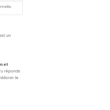
nnelle,
'est un
n et
 Tu réponds
éliorer le