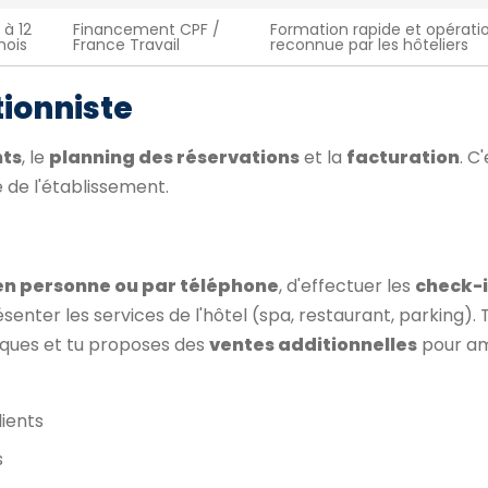
 à 12
Financement CPF /
Formation rapide et opératio
ois
France Travail
reconnue par les hôteliers
tionniste
nts
, le
planning des réservations
et la
facturation
. C
 de l'établissement.
en personne ou par téléphone
, d'effectuer les
check-i
ésenter les services de l'hôtel (spa, restaurant, parking).
stiques et tu proposes des
ventes additionnelles
pour am
lients
s