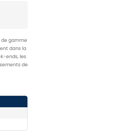
aut de gamme
uent dans la
ek-ends, les
lissements de