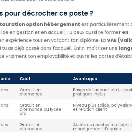
s pour décrocher ce poste ?
tauration option hébergement
est particulièrement 
lide en gestion et en accueil. Tu peux aussi te former
en
en expérience tout en validant ton diplôme. La
VAE (Vali
 tu as déjà bossé dans l'accueil. Enfin, maîtriser une
lang
te vraiment ton employabilité et ouvre les portes d'étab
urée
Coût
Avantages
 ans
Gratuit en
Bases de l'accueil et du serv
alternance
pratiques inclus
 ans
Gratuit en
Niveau plus solide, polyvale
alternance ou lycée
et relation client
pro
 ans
Gratuit en
Accès aux postes à responsab
alternance
management d'équipe