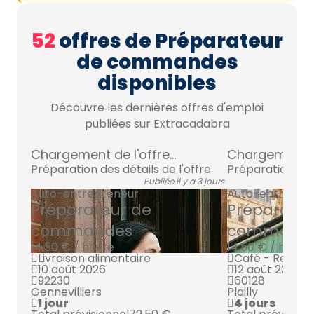
52
offres de Préparateur
de commandes
disponibles
Découvre les dernières offres d'emploi
publiées sur Extracadabra
Chargement de l'offre...
Chargement de 
Préparation des détails de l'offre
Préparation des 
Publiée il y a 3 jours
Auto-entrepreneur
Auto-entrepre
Préparateur de
Préparateu
commandes
command
14.50 € / heure
14.50 € / heure
Livraison alimentaire
Café - Restau
10 août 2026
12 août 2026
92230
60128
Gennevilliers
Plailly
1 jour
4 jours