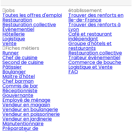
jobs
établissement
Toutes les offres d'emploi
Trouver des renforts en
Restauration
Île-de-France
Restauration collective
Trouver des renforts à
Évènementiel
Lyon
Hôtellerie
Café et restaurant
Logistique
indépendant
Vente
Groupe d'hôtels et
Fiches métiers
restaurants
Runner
Restauration collective
Chef de cuisine
Traiteur évènementiel
Second de cuisine
Commerce de bouche
Pâtissier
Logistique et Vente
Boulanger
FAQ
Maître d'hôtel
Chef barman
Commis de bar
Réceptionniste
Gouvernante
Employé de ménage
Vendeur en magasin
Vendeur en boulangerie
Vendeur en poissonnerie
Vendeur en jardinerie
Manutentionnaire
Préparateur de