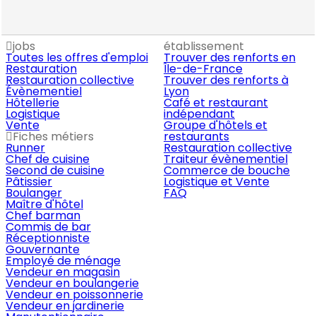
jobs
établissement
Toutes les offres d'emploi
Trouver des renforts en
Restauration
Île-de-France
Restauration collective
Trouver des renforts à
Évènementiel
Lyon
Hôtellerie
Café et restaurant
Logistique
indépendant
Vente
Groupe d'hôtels et
Fiches métiers
restaurants
Runner
Restauration collective
Chef de cuisine
Traiteur évènementiel
Second de cuisine
Commerce de bouche
Pâtissier
Logistique et Vente
Boulanger
FAQ
Maître d'hôtel
Chef barman
Commis de bar
Réceptionniste
Gouvernante
Employé de ménage
Vendeur en magasin
Vendeur en boulangerie
Vendeur en poissonnerie
Vendeur en jardinerie