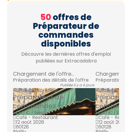
50
offres de
Préparateur de
commandes
disponibles
Découvre les dernières offres d'emploi
publiées sur Extracadabra
Chargement de l'offre...
Chargement de 
Préparation des détails de l'offre
Préparation des 
Publiée il y a 4 jours
Auto-entrepreneur
Auto-entrepre
Préparateur de
Préparateu
commandes
command
14.50 € / heure
14.50 € / heure
Café - Restaurant
Café - Restau
12 août 2026
12 août 2026
60128
60128
Plailly
Plailly