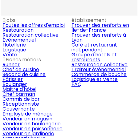
jobs
établissement
Toutes les offres d'emploi
Trouver des renforts en
Restauration
Île-de-France
Restauration collective
Trouver des renforts à
Évènementiel
Lyon
Hôtellerie
Café et restaurant
Logistique
indépendant
Vente
Groupe d'hôtels et
Fiches métiers
restaurants
Runner
Restauration collective
Chef de cuisine
Traiteur évènementiel
Second de cuisine
Commerce de bouche
Pâtissier
Logistique et Vente
Boulanger
FAQ
Maître d'hôtel
Chef barman
Commis de bar
Réceptionniste
Gouvernante
Employé de ménage
Vendeur en magasin
Vendeur en boulangerie
Vendeur en poissonnerie
Vendeur en jardinerie