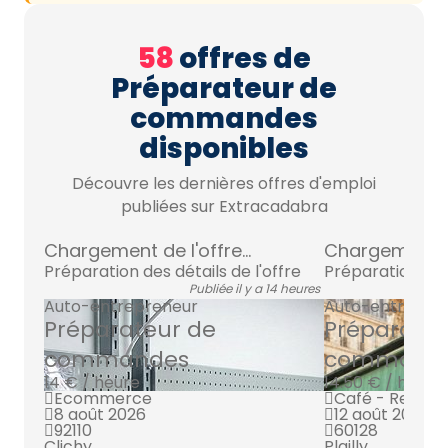
58
offres de
Préparateur de
commandes
disponibles
Découvre les dernières offres d'emploi
publiées sur Extracadabra
Chargement de l'offre...
Chargement de 
Préparation des détails de l'offre
Préparation des 
Publiée il y a 14 heures
Auto-entrepreneur
Auto-entrepre
Préparateur de
Préparateu
commandes
command
14 € / heure
14.50 € / heure
Ecommerce
Café - Restau
8 août 2026
12 août 2026
92110
60128
Clichy
Plailly