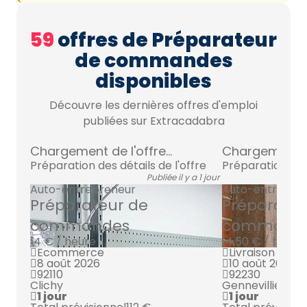
59
offres de Préparateur
de commandes
disponibles
Découvre les dernières offres d'emploi
publiées sur Extracadabra
Chargement de l'offre...
Chargement de 
Préparation des détails de l'offre
Préparation des 
Publiée il y a 1 jour
Auto-entrepreneur
Auto-entrepre
Préparateur de
Préparateu
commandes
command
14 € / heure
14.50 € / heure
Ecommerce
Livraison alim
8 août 2026
10 août 2026
92110
92230
Clichy
Gennevilliers
1 jour
1 jour