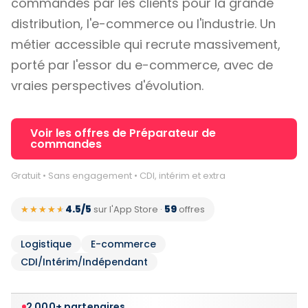
commandés par les clients pour la grande
distribution, l'e-commerce ou l'industrie. Un
métier accessible qui recrute massivement,
porté par l'essor du e-commerce, avec de
vraies perspectives d'évolution.
Voir les offres de Préparateur de
commandes
Gratuit • Sans engagement • CDI, intérim et extra
4.5/5
59
★★★★★
★★★★★
sur l'App Store
·
offres
Logistique
E-commerce
CDI/Intérim/Indépendant
2 000+ partenaires