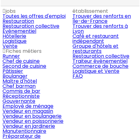
jobs
établissement
Toutes les offres d'emploi
Trouver des renforts en
Restauration
Île-de-France
Restauration collective
Trouver des renforts à
Évènementiel
Lyon
Hôtellerie
Café et restaurant
Logistique
indépendant
Vente
Groupe d'hôtels et
Fiches métiers
restaurants
Runner
Restauration collective
Chef de cuisine
Traiteur évènementiel
Second de cuisine
Commerce de bouche
Pâtissier
Logistique et Vente
Boulanger
FAQ
Maître d'hôtel
Chef barman
Commis de bar
Réceptionniste
Gouvernante
Employé de ménage
Vendeur en magasin
Vendeur en boulangerie
Vendeur en poissonnerie
Vendeur en jardinerie
Manutentionnaire
Préparateur de