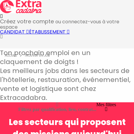
Créez votre compte
ou connectez-vous à votre
espace
CANDIDAT
ÉTABLISSEMENT
Ton prochain emploi en un
ACCUEIL
TROUVER UN JOB
claquement de doigts !
Les meilleurs jobs dans les secteurs de
l'hôtellerie, restauration, événementiel,
vente et logistique sont chez
Extracadabra.
Mes filtres
Filtrez par qualification, lieu, contrat...
Les secteurs qui proposent