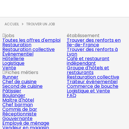
ACCUEIL
TROUVER UN JOB
jobs
établissement
Toutes les offres d'emploi
Trouver des renforts en
Restauration
Île-de-France
Restauration collective
Trouver des renforts à
Évènementiel
Lyon
Hôtellerie
Café et restaurant
Logistique
indépendant
Vente
Groupe d'hôtels et
Fiches métiers
restaurants
Runner
Restauration collective
Chef de cuisine
Traiteur évènementiel
Second de cuisine
Commerce de bouche
Pâtissier
Logistique et Vente
Boulanger
FAQ
Maître d'hôtel
Chef barman
Commis de bar
Réceptionniste
Gouvernante
Employé de ménage
Vendeur en magasin