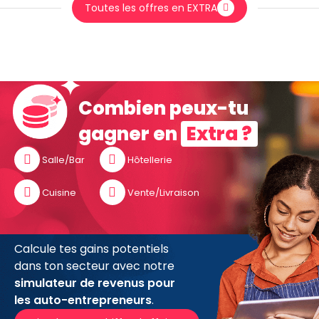
Toutes les offres en EXTRA
Combien peux-tu
gagner en
Extra ?
Salle/Bar
Hôtellerie
Cuisine
Vente/Livraison
Calcule tes gains potentiels
dans ton secteur avec notre
simulateur de revenus pour
les auto-entrepreneurs
.