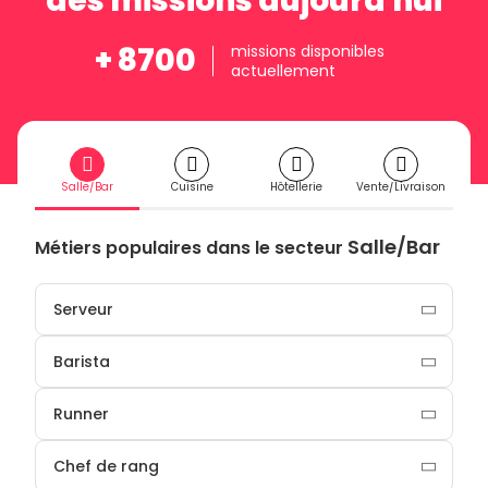
des missions aujourd'hui
+ 8700
missions disponibles
actuellement
Salle/Bar
Cuisine
Hôtellerie
Vente/Livraison
Salle/Bar
Métiers populaires dans le secteur
Serveur
Barista
Runner
Chef de rang