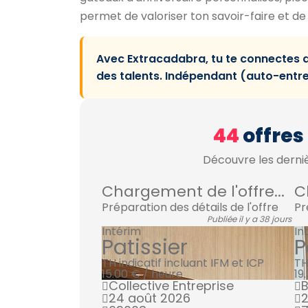
permet de valoriser ton savoir-faire et de f
Avec Extracadabra, tu te connectes 
des talents. Indépendant (auto-entrep
44
offres
Découvre les derniè
Chargement de l'offre...
C
Préparation des détails de l'offre
Pr
Publiée il y a 38 jours
Intérim
In
Patissier
P
TH indicatif incluant IFM et ICP
TH
15.00 € / heure
19
Collective Entreprise
B
24 août 2026
2