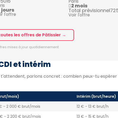
5016
Paris
ris
2 mois
 jours
Total prévisionnel
72
ir l'offre
Voir l'offre
toutes les offres de Pâtissier →
fres mises à jour quotidiennement
 CDI et intérim
i t'attendent, parlons concret : combien peux-tu espére
brut/mois)
Intérim (brut/heure)
€ - 2 000 € brut/mois
12 € - 13 € brut/h
 € - 2 200 € brut/mois
13 € - 15 € brut/h