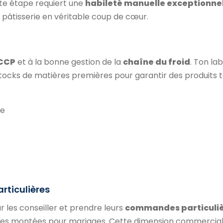
tte étape requiert une
habileté manuelle exceptionne
 pâtisserie en véritable coup de cœur.
ACCP
et à la bonne gestion de la
chaîne du froid
. Ton la
stocks de matières premières pour garantir des produits t
se
rticulières
r les conseiller et prendre leurs
commandes particuli
èces montées pour mariages. Cette dimension commercial