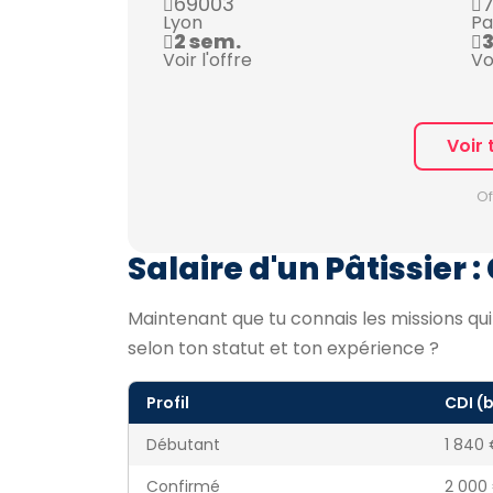
69003
7
Lyon
Pa
2 sem.
3
Voir l'offre
Vo
Voir 
Of
Salaire d'un Pâtissier :
Maintenant que tu connais les missions qu
selon ton statut et ton expérience ?
Profil
CDI (
Débutant
1 840 
Confirmé
2 000