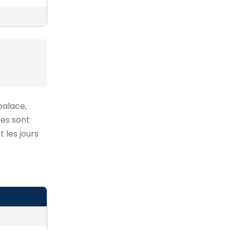
palace,
res sont
 les jours