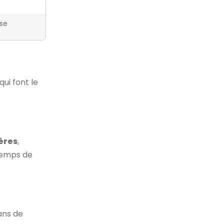
ise
ui font le
ères
,
 temps de
ans de