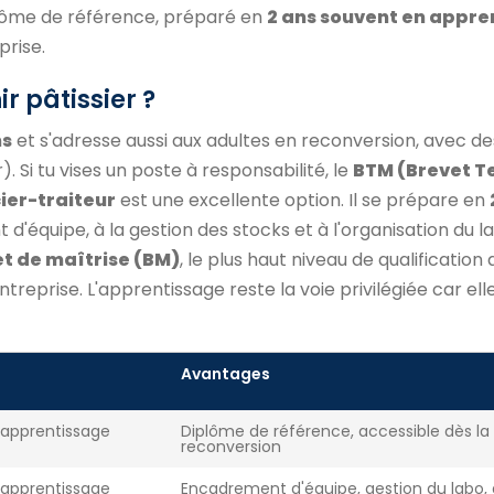
plôme de référence, préparé en
2 ans souvent en appre
prise.
r pâtissier ?
ns
et s'adresse aussi aux adultes en reconversion, avec d
. Si tu vises un poste à responsabilité, le
BTM (Brevet T
ier-traiteur
est une excellente option. Il se prépare en
d'équipe, à la gestion des stocks et à l'organisation du l
t de maîtrise (BM)
, le plus haut niveau de qualification 
treprise. L'apprentissage reste la voie privilégiée car el
Avantages
 apprentissage
Diplôme de référence, accessible dès la
reconversion
 apprentissage
Encadrement d'équipe, gestion du labo,