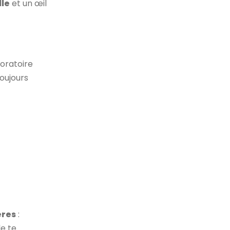
lle
et un œil
boratoire
oujours
ères
:
e te