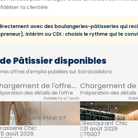
idéliser ta clientèle.
directement avec des boulangeries-pâtisseries qui re
reneur), intérim ou CDI : choisis le rythme qui te convi
 de Pâtissier disponibles
res offres d'emploi publiées sur Extracadabra
hargement de l'offre...
Chargement de l'
éparation des détails de l'offre
Préparation des détails 
Publiée il y a 7 jours
Publié
térim
Auto-entrepreneur
atissier
Patissier
 indicatif incluant IFM et ICP
21.50 € / heure
.36 € / heure
Restaurant Chic
rasserie Chic
31 août 2026
5 août 2026
75007