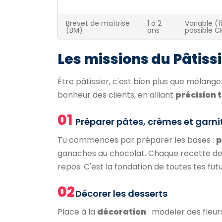
Brevet de maîtrise
1 à 2
Variable 
(BM)
ans
possible C
Les missions du Pâtiss
Être pâtissier, c'est bien plus que mélange
bonheur des clients, en alliant
précision 
01
Préparer pâtes, crèmes et garni
Tu commences par préparer les bases :
p
ganaches au chocolat. Chaque recette 
repos. C'est la fondation de toutes tes fut
02
Décorer les desserts
Place à la
décoration
: modeler des fleur