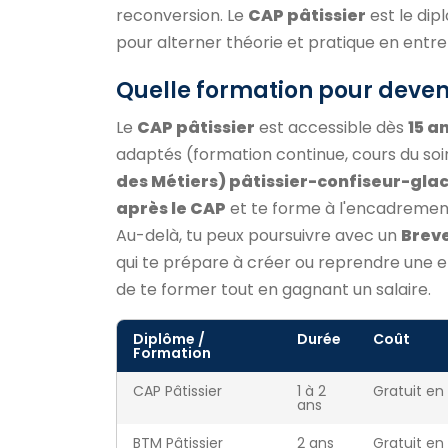
reconversion. Le
CAP pâtissier
est le di
pour alterner théorie et pratique en entre
Quelle formation pour deveni
Le
CAP pâtissier
est accessible dès
15 a
adaptés (formation continue, cours du soir)
des Métiers) pâtissier-confiseur-glac
après le CAP
et te forme à l'encadrement 
Au-delà, tu peux poursuivre avec un
Breve
qui te prépare à créer ou reprendre une en
de te former tout en gagnant un salaire.
Diplôme /
Durée
Coût
Formation
CAP Pâtissier
1 à 2
Gratuit en
ans
BTM Pâtissier
2 ans
Gratuit en