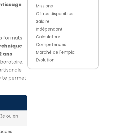
ntissage
Missions
Offres disponibles
Salaire
Indépendant
Calculateur
es formats
Compétences
echnique
Marché de l'emploi
2 ans
Évolution
aboratoire.
artisanale,
le te permet
 3e ou en
 accès