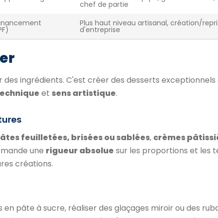
chef de partie
(financement
Plus haut niveau artisanal, création/repr
PF)
d'entreprise
ier
r des ingrédients. C'est créer des desserts exceptionnels q
technique
et
sens artistique
.
tures
âtes feuilletées, brisées ou sablées
,
crèmes pâtissi
demande une
rigueur absolue
sur les proportions et les
ures créations.
s en pâte à sucre, réaliser des glaçages miroir ou des rub