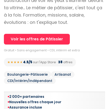
satisfaction de voir les yeux s'illuminer devant
ta vitrine… Le métier de pâtissier, c'est tout ça
à la fois. Formation, missions, salaire,
évolutions : on t'explique tout.
Voir les offres de Pâtissier
Gratuit • Sans engagement • CDI, intérim et extra
4.5/5
38
★★★★★
★★★★★
sur l'App Store
·
offres
Boulangerie-Pâtisserie
Artisanat
CDI/Intérim/Indépendant
2 000+ partenaires
Nouvelles offres chaque jour
Assurance incluse