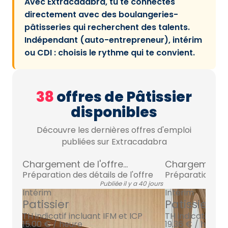
Avec Extracadabra, tu te connectes
directement avec des boulangeries-
pâtisseries qui recherchent des talents.
Indépendant (auto-entrepreneur), intérim
ou CDI : choisis le rythme qui te convient.
38
offres de Pâtissier
disponibles
Découvre les dernières offres d'emploi
publiées sur Extracadabra
Chargement de l'offre...
Chargement de 
Préparation des détails de l'offre
Préparation des 
Publiée il y a 40 jours
Intérim
Intérim
Patissier
Patissier
TH indicatif incluant IFM et ICP
TH indicatif inc
15.00 € / heure
19.36 € / heure