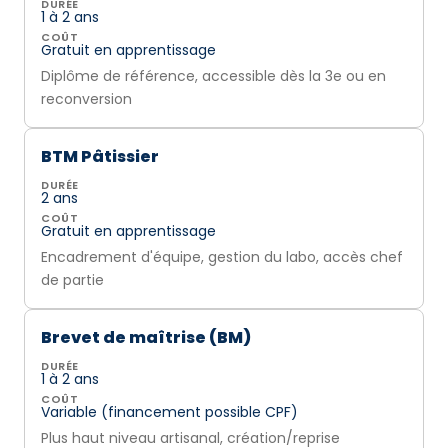
DURÉE
1 à 2 ans
COÛT
Gratuit en apprentissage
Diplôme de référence, accessible dès la 3e ou en
reconversion
BTM Pâtissier
DURÉE
2 ans
COÛT
Gratuit en apprentissage
Encadrement d'équipe, gestion du labo, accès chef
de partie
Brevet de maîtrise (BM)
DURÉE
1 à 2 ans
COÛT
Variable (financement possible CPF)
Plus haut niveau artisanal, création/reprise