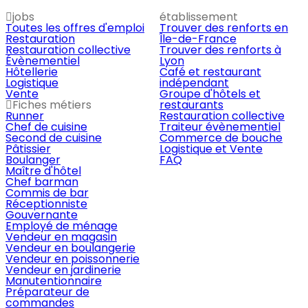
jobs
établissement
Toutes les offres d'emploi
Trouver des renforts en
Restauration
Île-de-France
Restauration collective
Trouver des renforts à
Évènementiel
Lyon
Hôtellerie
Café et restaurant
Logistique
indépendant
Vente
Groupe d'hôtels et
Fiches métiers
restaurants
Runner
Restauration collective
Chef de cuisine
Traiteur évènementiel
Second de cuisine
Commerce de bouche
Pâtissier
Logistique et Vente
Boulanger
FAQ
Maître d'hôtel
Chef barman
Commis de bar
Réceptionniste
Gouvernante
Employé de ménage
Vendeur en magasin
Vendeur en boulangerie
Vendeur en poissonnerie
Vendeur en jardinerie
Manutentionnaire
Préparateur de
commandes