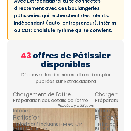
Avec Extracadabra, tu te connectes
directement avec des boulangeries-
pâtisseries qui recherchent des talents.
Indépendant (auto-entrepreneur), intérim
ou CDI : choisis le rythme qui te convient.
43
offres de Pâtissier
disponibles
Découvre les dernières offres d'emploi
publiées sur Extracadabra
Chargement de l'offre...
Chargement de 
Préparation des détails de l'offre
Préparation des 
Publiée il y a 38 jours
Intérim
Intérim
Patissier
Patissier
TH indicatif incluant IFM et ICP
TH indicatif inc
15.00 € / heure
19.36 € / heure