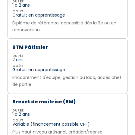
DURÉE
1 à 2 ans
COÛT
Gratuit en apprentissage
Diplôme de référence, accessible dès la 3e ou en
reconversion
BTM Pâtissier
DURÉE
2 ans
COÛT
Gratuit en apprentissage
Encadrement d'équipe, gestion du labo, accès chef
de partie
Brevet de maîtrise (BM)
DURÉE
1 à 2 ans
COÛT
Variable (financement possible CPF)
Plus haut niveau artisanal, création/reprise