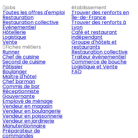
jobs
établissement
Toutes les offres d'emploi
Trouver des renforts en
Restauration
Île-de-France
Restauration collective
Trouver des renforts à
Évènementiel
Lyon
Hôtellerie
Café et restaurant
Logistique
indépendant
Vente
Groupe d'hôtels et
Fiches métiers
restaurants
Runner
Restauration collective
Chef de cuisine
Traiteur évènementiel
Second de cuisine
Commerce de bouche
Pâtissier
Logistique et Vente
Boulanger
FAQ
Maître d'hôtel
Chef barman
Commis de bar
Réceptionniste
Gouvernante
Employé de ménage
Vendeur en magasin
Vendeur en boulangerie
Vendeur en poissonnerie
Vendeur en jardinerie
Manutentionnaire
Préparateur de
commandes