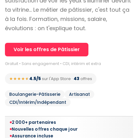
satisfaction de voir les yeux s'illuminer devant
ta vitrine… Le métier de pâtissier, c'est tout ça
à la fois. Formation, missions, salaire,
évolutions : on t'explique tout.
Voir les offres de Pâtissier
Gratuit • Sans engagement • CDI, intérim et extra
4.5/5
43
★★★★★
★★★★★
sur l'App Store
·
offres
Boulangerie-Pâtisserie
Artisanat
CDI/Intérim/Indépendant
2 000+ partenaires
Nouvelles offres chaque jour
Assurance incluse