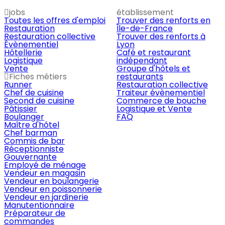
jobs
établissement
Toutes les offres d'emploi
Trouver des renforts en
Restauration
Île-de-France
Restauration collective
Trouver des renforts à
Évènementiel
Lyon
Hôtellerie
Café et restaurant
Logistique
indépendant
Vente
Groupe d'hôtels et
Fiches métiers
restaurants
Runner
Restauration collective
Chef de cuisine
Traiteur évènementiel
Second de cuisine
Commerce de bouche
Pâtissier
Logistique et Vente
Boulanger
FAQ
Maître d'hôtel
Chef barman
Commis de bar
Réceptionniste
Gouvernante
Employé de ménage
Vendeur en magasin
Vendeur en boulangerie
Vendeur en poissonnerie
Vendeur en jardinerie
Manutentionnaire
Préparateur de
commandes