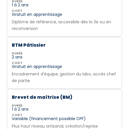
DURÉE
1 à 2 ans
COÛT
Gratuit en apprentissage
Diplôme de référence, accessible dès la 3e ou en
reconversion
BTM Pâtissier
DURÉE
2 ans
COÛT
Gratuit en apprentissage
Encadrement d'équipe, gestion du labo, accès chef
de partie
Brevet de maîtrise (BM)
DURÉE
1 à 2 ans
COÛT
Variable (financement possible CPF)
Plus haut niveau artisanal, création/reprise