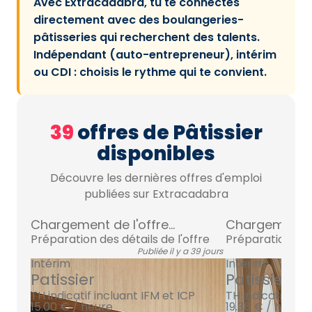
Avec Extracadabra, tu te connectes
directement avec des boulangeries-
pâtisseries qui recherchent des talents.
Indépendant (auto-entrepreneur), intérim
ou CDI : choisis le rythme qui te convient.
39
offres de Pâtissier
disponibles
Découvre les dernières offres d'emploi
publiées sur Extracadabra
Chargement de l'offre...
Chargement de 
Préparation des détails de l'offre
Préparation des 
Publiée il y a 39 jours
Intérim
Intérim
Patissier
Patissier
TH indicatif incluant IFM et ICP
TH indicatif inc
15.00 € / heure
19.36 € / heure