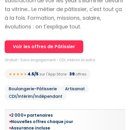
satisfaction de voir les yeux s'illuminer devant
ta vitrine… Le métier de pâtissier, c'est tout ça
à la fois. Formation, missions, salaire,
évolutions : on t'explique tout.
Voir les offres de Pâtissier
Gratuit • Sans engagement • CDI, intérim et extra
4.5/5
39
★★★★★
★★★★★
sur l'App Store
·
offres
Boulangerie-Pâtisserie
Artisanat
CDI/Intérim/Indépendant
2 000+ partenaires
Nouvelles offres chaque jour
Assurance incluse