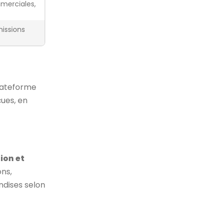
merciales,
missions
lateforme
çues, en
ion et
ns,
ndises selon