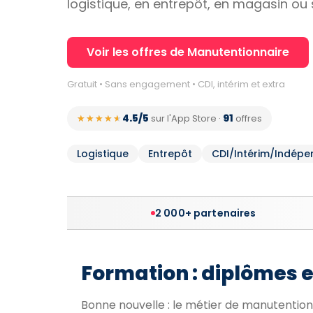
logistique, en entrepôt, en magasin ou s
Voir les offres de Manutentionnaire
Gratuit • Sans engagement • CDI, intérim et extra
4.5/5
91
★★★★★
★★★★★
sur l'App Store
·
offres
Logistique
Entrepôt
CDI/Intérim/Indépe
2 000+ partenaires
Formation : diplômes 
Bonne nouvelle : le métier de manutentio