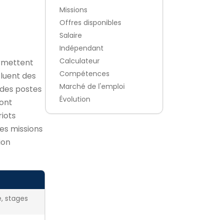
Missions
Offres disponibles
Salaire
Indépendant
Calculateur
rmettent
Compétences
cluent des
Marché de l'emploi
à des postes
Évolution
ont
iots
es missions
ion
e, stages