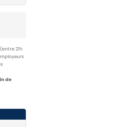
 (entre 21h
 employeurs
es
in de