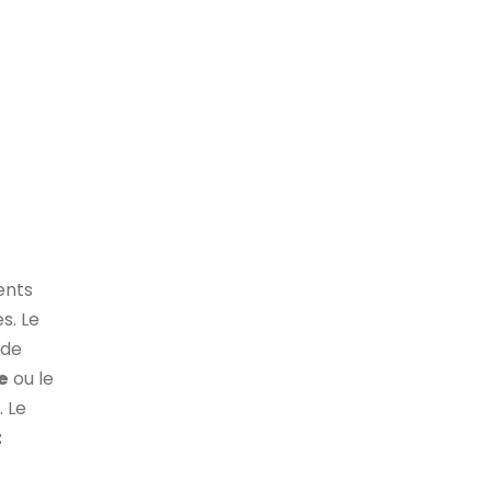
ents
s. Le
de
e
ou le
. Le
t