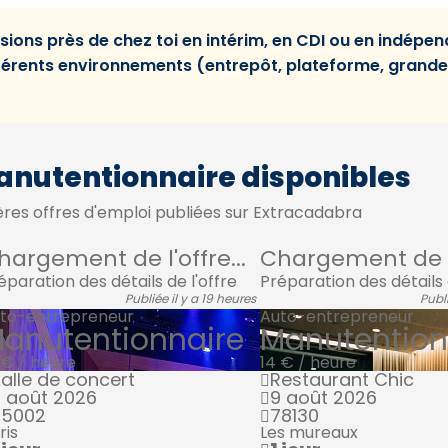
sions près de chez toi en intérim, en CDI ou en indépe
fférents environnements (entrepôt, plateforme, grande
anutentionnaire disponibles
res offres d'emploi publiées sur Extracadabra
hargement de l'offre...
Chargement de l'
éparation des détails de l'offre
Préparation des détails 
Publiée il y a 19 heures
Publi
to-entrepreneur
Auto-entrepreneur
anutentionnaire
Manutention
 € / heure
14 € / heure
alle de concert
Restaurant Chic
 août 2026
9 août 2026
75002
78130
ris
Les mureaux