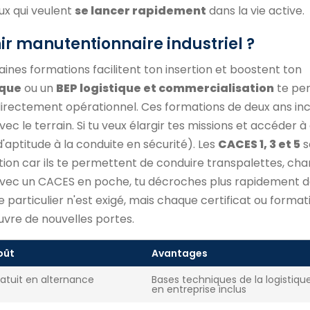
ux qui veulent
se lancer rapidement
dans la vie active.
ir manutentionnaire industriel ?
aines formations facilitent ton insertion et boostent ton
ique
ou un
BEP logistique et commercialisation
te pe
 directement opérationnel. Ces formations de deux ans in
vec le terrain. Si tu veux élargir tes missions et accéder 
d'aptitude à la conduite en sécurité). Les
CACES 1, 3 et 5
s
on car ils te permettent de conduire transpalettes, char
 Avec un CACES en poche, tu décroches plus rapidement d
e particulier n'est exigé, mais chaque certificat ou format
uvre de nouvelles portes.
oût
Avantages
atuit en alternance
Bases techniques de la logistiqu
en entreprise inclus