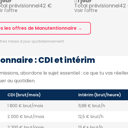
 jour
1 jour
tal prévisionnel
42 €
Total prévisionnel
42
ir l'offre
Voir l'offre
es les offres de Manutentionnaire →
fres mises à jour quotidiennement
onnaire : CDI et intérim
missions, abordons le sujet essentiel : ce que tu vas réel
uer au quotidien.
CDI (brut/mois)
Intérim (brut/heure)
1 800 € brut/mois
11,88 € brut/h
2 000 € brut/mois
12,5 € brut/h
2 200 € brut/mois
13 €+ brut/h