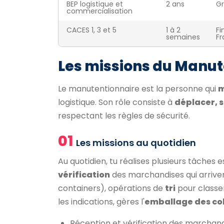
BEP logistique et
2 ans
Gr
commercialisation
CACES 1, 3 et 5
1 à 2
Fi
semaines
Fr
Les missions du Manut
Le manutentionnaire est la personne qui
m
logistique. Son rôle consiste à
déplacer, s
respectant les règles de sécurité.
01
Les missions au quotidien
Au quotidien, tu réalises plusieurs tâches e
vérification
des marchandises qui arrive
containers), opérations de
tri
pour classer
les indications, gères l'
emballage des col
Réception et vérification des marchandi