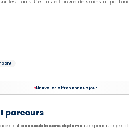
ur les quais. Ce poste t'ouvre de vraies opportunit
ndant
Nouvelles offres chaque jour
et parcours
nnaire est
accessible sans diplôme
ni expérience préala