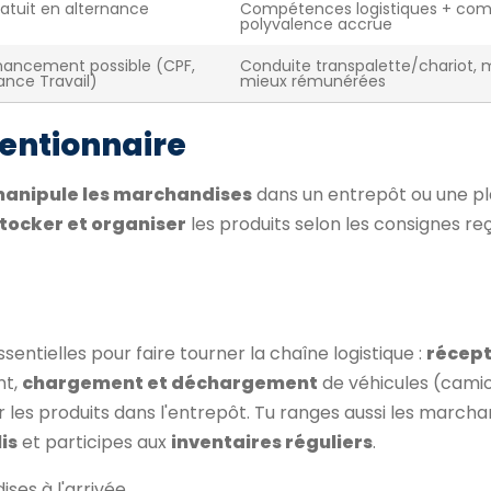
atuit en alternance
Compétences logistiques + com
polyvalence accrue
nancement possible (CPF,
Conduite transpalette/chariot, 
ance Travail)
mieux rémunérées
entionnaire
anipule les marchandises
dans un entrepôt ou une p
tocker et organiser
les produits selon les consignes re
ssentielles pour faire tourner la chaîne logistique :
récept
nt,
chargement et déchargement
de véhicules (camio
 les produits dans l'entrepôt. Tu ranges aussi les marcha
is
et participes aux
inventaires réguliers
.
ses à l'arrivée