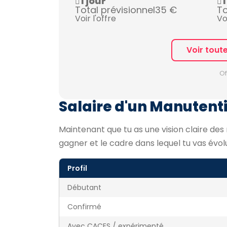
1 jour
1
Total prévisionnel
35 €
To
Voir l'offre
Vo
Voir tout
Of
Salaire d'un Manutenti
Maintenant que tu as une vision claire des 
gagner et le cadre dans lequel tu vas évol
Profil
Débutant
Confirmé
Avec CACES / expérimenté