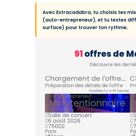
Avec Extracadabra, tu choisis tes mis
(auto-entrepreneur), et tu testes di
surface) pour trouver ton rythme.
91
offres de M
Découvre les derniè
Chargement de l'offre...
C
Préparation des détails de l'offre
Pr
Publiée il y a 19 heures
Auto-entrepreneur
Au
Manutentionnaire
M
14 € / heure
14
Salle de concert
S
6 août 2026
7
75002
Paris
Pa