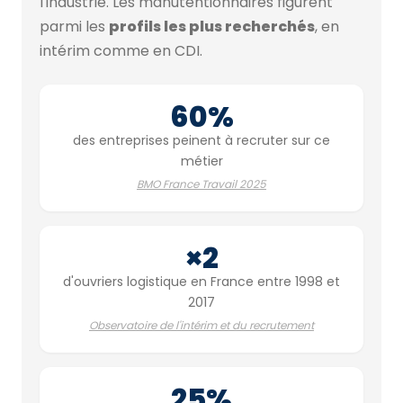
l'industrie. Les manutentionnaires figurent
parmi les
profils les plus recherchés
, en
intérim comme en CDI.
60%
des entreprises peinent à recruter sur ce
métier
BMO France Travail 2025
×2
d'ouvriers logistique en France entre 1998 et
2017
Observatoire de l'intérim et du recrutement
25%