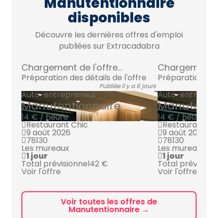
Manutentionnaire
disponibles
Découvre les dernières offres d'emploi
publiées sur Extracadabra
Chargement de l'offre...
Chargement de 
Préparation des détails de l'offre
Préparation des 
Publiée il y a 6 jours
Auto-entrepreneur
Auto-entrepre
Manutentionnaire
Manutenti
14 € / heure
14 € / heure
Restaurant Chic
Restaurant Ch
9 août 2026
9 août 2026
78130
78130
Les mureaux
Les mureaux
1 jour
1 jour
Total prévisionnel
42 €
Total prévision
Voir l'offre
Voir l'offre
Voir toutes les offres de
Manutentionnaire →