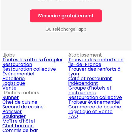
S'inscrire gratuitement
Ou télécharge l'app
jobs
établissement
Toutes les offres d'emploi
Trouver des renforts en
Restauration
Île-de-France
Restauration collective
Trouver des renforts à
Évènementiel
Lyon
Hôtellerie
Café et restaurant
Logistique
indépendant
Vente
Groupe d'hôtels et
Fiches métiers
restaurants
Runner
Restauration collective
Chef de cuisine
Traiteur évènementiel
Second de cuisine
Commerce de bouche
Pâtissier
Logistique et Vente
Boulanger
FAQ
Maître d'hôtel
Chef barman
Commis de bar