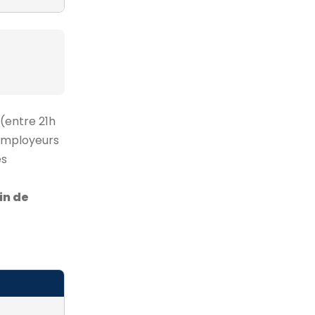
 (entre 21h
 employeurs
es
in de