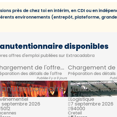
sions près de chez toi en intérim, en CDI ou en indépe
fférents environnements (entrepôt, plateforme, grande
anutentionnaire disponibles
res offres d'emploi publiées sur Extracadabra
hargement de l'offre...
Chargement de l'
éparation des détails de l'offre
Préparation des détails 
Publiée il y a 9 jours
Publi
to-entrepreneur
Auto-entrepreneur
anutentionnaire
Manutention
 € / heure
14 € / heure
vénementiel
Logistique
3 septembre 2026
7 septembre 2026
5012
94000
ncennes
Creteil