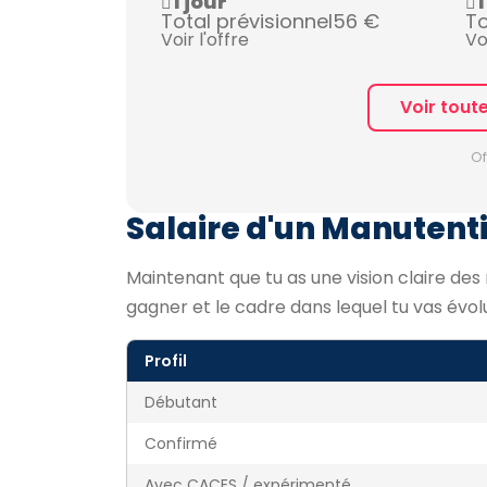
1 jour
1
Total prévisionnel
56 €
To
Voir l'offre
Vo
Voir tout
Of
Salaire d'un Manutenti
Maintenant que tu as une vision claire des 
gagner et le cadre dans lequel tu vas évol
Profil
Débutant
Confirmé
Avec CACES / expérimenté