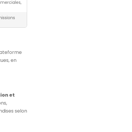
merciales,
missions
lateforme
çues, en
ion et
ns,
ndises selon