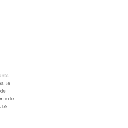
ents
s. Le
de
e
ou le
. Le
t