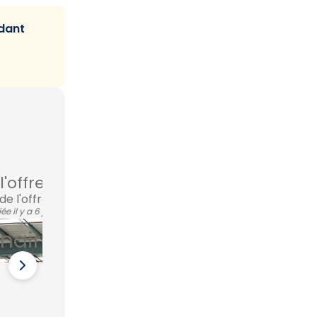
ndant
offre...
de l'offre
ée il y a 6 jours
naire