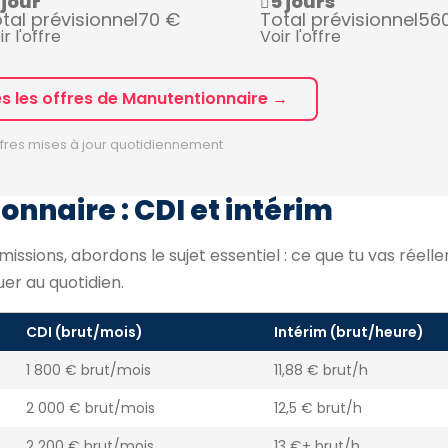
 jour
5 jours
tal prévisionnel
70 €
Total prévisionnel
56
ir l'offre
Voir l'offre
es les offres de Manutentionnaire →
fres mises à jour quotidiennement
onnaire : CDI et intérim
missions, abordons le sujet essentiel : ce que tu vas réel
uer au quotidien.
CDI (brut/mois)
Intérim (brut/heure)
1 800 € brut/mois
11,88 € brut/h
2 000 € brut/mois
12,5 € brut/h
2 200 € brut/mois
13 €+ brut/h