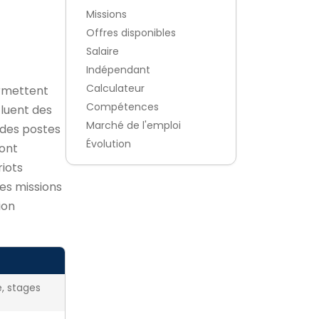
Missions
Offres disponibles
Salaire
Indépendant
Calculateur
rmettent
Compétences
cluent des
Marché de l'emploi
à des postes
Évolution
ont
iots
es missions
ion
e, stages