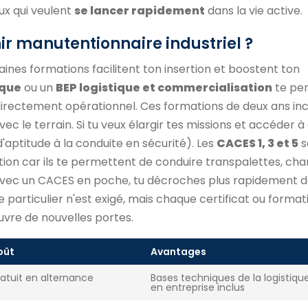
ux qui veulent
se lancer rapidement
dans la vie active.
ir manutentionnaire industriel ?
aines formations facilitent ton insertion et boostent ton
ique
ou un
BEP logistique et commercialisation
te pe
 directement opérationnel. Ces formations de deux ans in
vec le terrain. Si tu veux élargir tes missions et accéder 
d'aptitude à la conduite en sécurité). Les
CACES 1, 3 et 5
s
on car ils te permettent de conduire transpalettes, char
 Avec un CACES en poche, tu décroches plus rapidement d
e particulier n'est exigé, mais chaque certificat ou format
uvre de nouvelles portes.
oût
Avantages
atuit en alternance
Bases techniques de la logistiqu
en entreprise inclus