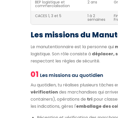
BEP logistique et
2 ans
Gr
commercialisation
CACES 1, 3 et 5
1 à 2
Fi
semaines
Fr
Les missions du Manut
Le manutentionnaire est la personne qui
m
logistique. Son rôle consiste à
déplacer, s
respectant les règles de sécurité.
01
Les missions au quotidien
Au quotidien, tu réalises plusieurs tâches e
vérification
des marchandises qui arrive
containers), opérations de
tri
pour classer
les indications, gères l'
emballage des col
Réception et vérification des marchandi