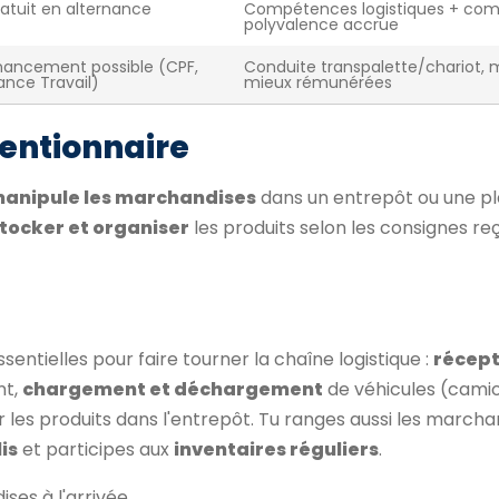
atuit en alternance
Compétences logistiques + com
polyvalence accrue
nancement possible (CPF,
Conduite transpalette/chariot, 
ance Travail)
mieux rémunérées
entionnaire
anipule les marchandises
dans un entrepôt ou une p
tocker et organiser
les produits selon les consignes re
ssentielles pour faire tourner la chaîne logistique :
récept
nt,
chargement et déchargement
de véhicules (camio
 les produits dans l'entrepôt. Tu ranges aussi les marcha
is
et participes aux
inventaires réguliers
.
ses à l'arrivée