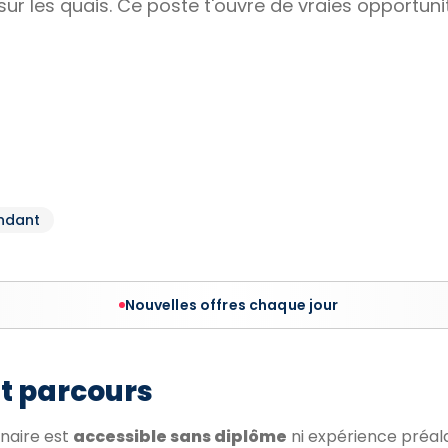
ur les quais. Ce poste t'ouvre de vraies opportunit
ndant
Nouvelles offres chaque jour
et parcours
nnaire est
accessible sans diplôme
ni expérience préala