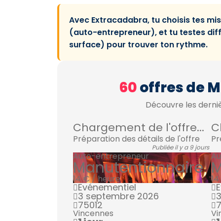
Avec Extracadabra, tu choisis tes mis
(auto-entrepreneur), et tu testes di
surface) pour trouver ton rythme.
60
offres de M
Découvre les derniè
Chargement de l'offre...
C
Préparation des détails de l'offre
Pr
Publiée il y a 9 jours
Auto-entrepreneur
Au
Manutentionnaire
M
14 € / heure
14
Evénementiel
E
3 septembre 2026
75012
7
Vincennes
Vi