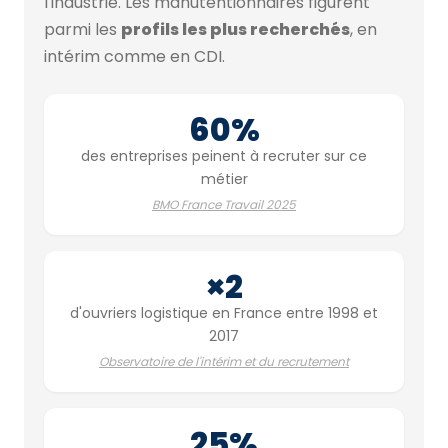
l'industrie. Les manutentionnaires figurent
parmi les
profils les plus recherchés
, en
intérim comme en CDI.
60%
des entreprises peinent à recruter sur ce
métier
BMO France Travail 2025
×2
d'ouvriers logistique en France entre 1998 et
2017
Observatoire de l'intérim et du recrutement
25%