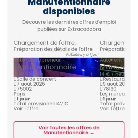
Manutentionnaire
disponibles
Découvre les dernières offres d'emploi
publiées sur Extracadabra
Chargement de l'offre...
Chargement de 
Préparation des détails de l'offre
Préparation des 
Publiée il y a 1 jour
Auto-entrepreneur
Auto-entrepre
Manutentionnaire
Manutenti
14 € / heure
14 € / heure
Salle de concert
Restaurant Ch
7 août 2026
9 août 2026
75002
78130
Paris
Les mureaux
1 jour
1 jour
Total prévisionnel
42 €
Total prévision
Voir l'offre
Voir l'offre
Voir toutes les offres de
Manutentionnaire →