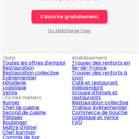
S'inscrire gratuitement
Ou télécharge l'app
jobs
établissement
Toutes les offres d'emploi
Trouver des renforts en
Restauration
Île-de-France
Restauration collective
Trouver des renforts à
Évènementiel
Lyon
Hôtellerie
Café et restaurant
Logistique
indépendant
Vente
Groupe d'hôtels et
Fiches métiers
restaurants
Runner
Restauration collective
Chef de cuisine
Traiteur évènementiel
Second de cuisine
Commerce de bouche
Pâtissier
Logistique et Vente
Boulanger
FAQ
Maître d'hôtel
Chef barman
Commis de bar