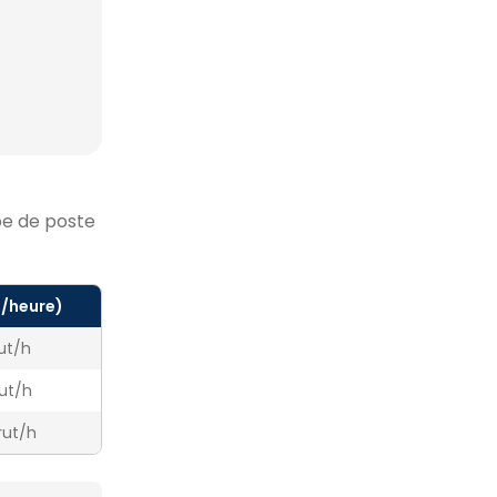
pe de poste
t/heure)
rut/h
rut/h
rut/h