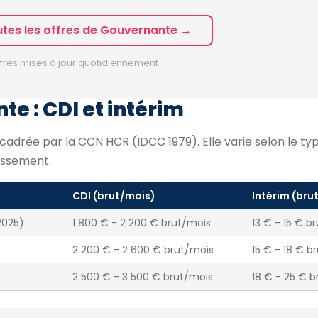
utes les offres de Gouvernante →
fres mises à jour quotidiennement
e : CDI et intérim
adrée par la CCN HCR (IDCC 1979). Elle varie selon le ty
lissement.
CDI (brut/mois)
Intérim (bru
2025)
1 800 € - 2 200 € brut/mois
13 € - 15 € b
2 200 € - 2 600 € brut/mois
15 € - 18 € b
2 500 € - 3 500 € brut/mois
18 € - 25 € b