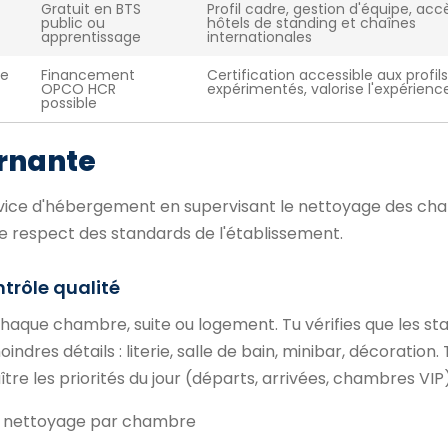
Gratuit en BTS
Profil cadre, gestion d'équipe, acc
public ou
hôtels de standing et chaînes
apprentissage
internationales
le
Financement
Certification accessible aux profils
OPCO HCR
expérimentés, valorise l'expérience
possible
ernante
rvice d'hébergement en supervisant le nettoyage des ch
e respect des standards de l'établissement.
trôle qualité
chaque chambre, suite ou logement. Tu vérifies que les s
dres détails : literie, salle de bain, minibar, décoration. 
e les priorités du jour (départs, arrivées, chambres VIP)
de nettoyage par chambre