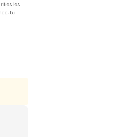
ifies les
nce, tu