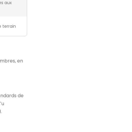
ès aux
 terrain
ambres, en
tandards de
Tu
.