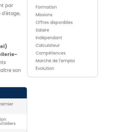
nt par
Formation
 d'étage,
Missions
Offres disponibles
Salaire
Indépendant
Calculateur
el)
Compétences
llerie-
Marché de l'emploi
nts
Évolution
aître son
premier
tion
ôteliers