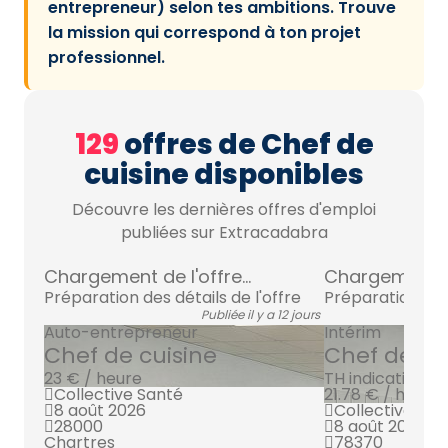
entrepreneur) selon tes ambitions. Trouve
la mission qui correspond à ton projet
professionnel.
129
offres de Chef de
cuisine disponibles
Découvre les dernières offres d'emploi
publiées sur Extracadabra
Chargement de l'offre...
Chargement de 
Préparation des détails de l'offre
Préparation des 
Publiée il y a 12 jours
Auto-entrepreneur
Intérim
Chef de cuisine
Chef de cu
23 € / heure
TH indicatif inc
Collective Santé
21.78 € / heure
8 août 2026
Collective San
28000
8 août 2026
Chartres
78370