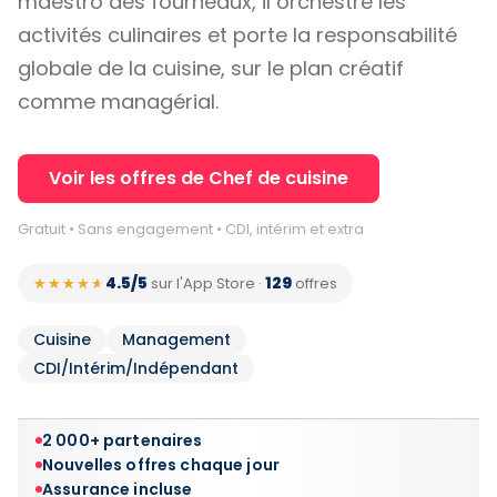
maestro des fourneaux, il orchestre les
activités culinaires et porte la responsabilité
globale de la cuisine, sur le plan créatif
comme managérial.
Voir les offres de Chef de cuisine
Gratuit • Sans engagement • CDI, intérim et extra
4.5/5
129
★★★★★
★★★★★
sur l'App Store
·
offres
Cuisine
Management
CDI/Intérim/Indépendant
2 000+ partenaires
Nouvelles offres chaque jour
Assurance incluse