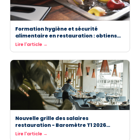
Formation hygiène et sécurité
alimentaire en restauration : obtiens
ton attestation facilement avec
Lire l'article →
ASForest
Nouvelle grille des salaires
restauration - Baromètre T1 2026
Extracadabra
Lire l'article →