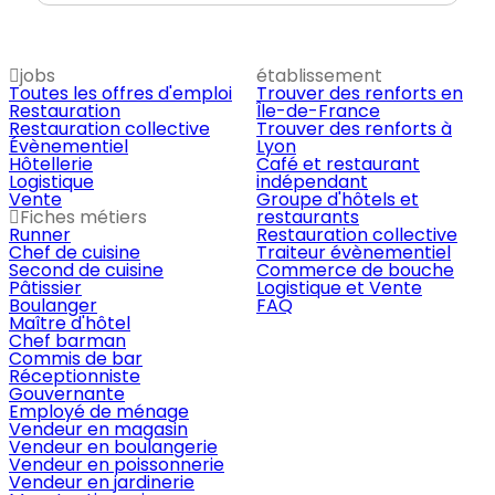
jobs
établissement
Toutes les offres d'emploi
Trouver des renforts en
Restauration
Île-de-France
Restauration collective
Trouver des renforts à
Évènementiel
Lyon
Hôtellerie
Café et restaurant
Logistique
indépendant
Vente
Groupe d'hôtels et
Fiches métiers
restaurants
Runner
Restauration collective
Chef de cuisine
Traiteur évènementiel
Second de cuisine
Commerce de bouche
Pâtissier
Logistique et Vente
Boulanger
FAQ
Maître d'hôtel
Chef barman
Commis de bar
Réceptionniste
Gouvernante
Employé de ménage
Vendeur en magasin
Vendeur en boulangerie
Vendeur en poissonnerie
Vendeur en jardinerie