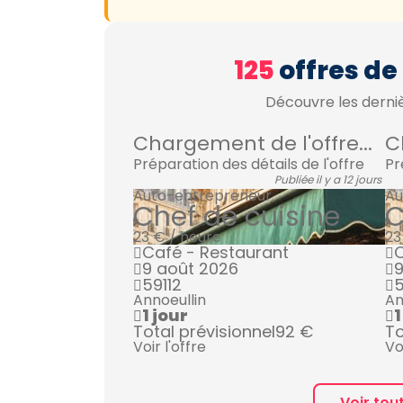
125
offres de
Découvre les derniè
Chargement de l'offre...
C
Préparation des détails de l'offre
Pr
Publiée il y a 12 jours
Auto-entrepreneur
Au
Chef de cuisine
C
23 € / heure
23
Café - Restaurant
C
9 août 2026
9
59112
5
Annoeullin
An
1 jour
1
Total prévisionnel
92 €
To
Voir l'offre
Vo
Voir tou