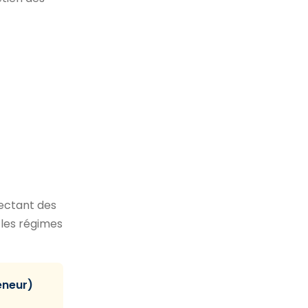
ectant des
 les régimes
eneur)