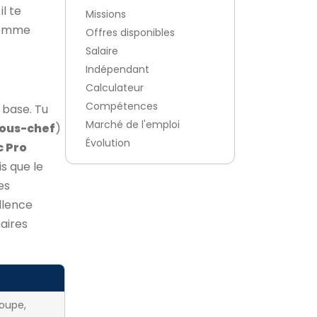
l te
Missions
comme
Offres disponibles
Salaire
Indépendant
Calculateur
Compétences
 base. Tu
Marché de l'emploi
sous-chef
)
Évolution
c Pro
s que le
es
llence
aires
oupe,