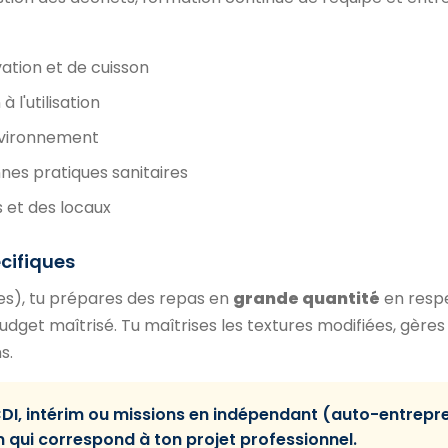
tion et de cuisson
 l'utilisation
nvironnement
nes pratiques sanitaires
 et des locaux
écifiques
ises), tu prépares des repas en
grande quantité
en resp
budget maîtrisé. Tu maîtrises les textures modifiées, gères
s.
CDI, intérim ou missions en indépendant (auto-entrepr
n qui correspond à ton projet professionnel.