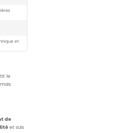
ières
hnique et
it le
, mais
t de
lité
et suis