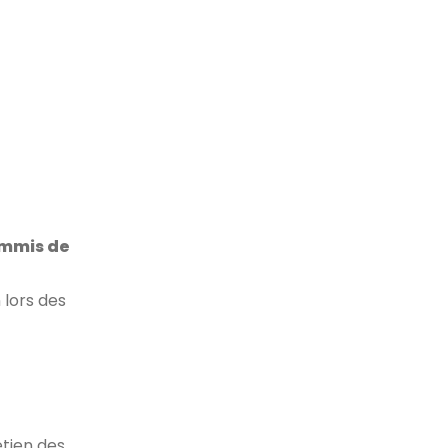
mmis de
 lors des
etien des