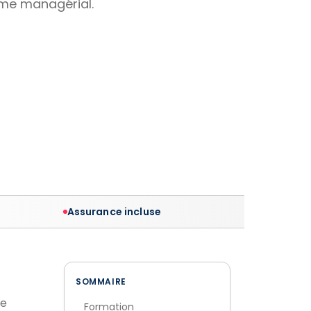
omme managérial.
Assurance incluse
SOMMAIRE
se
Formation