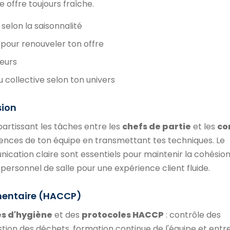
 offre toujours fraîche.
selon la saisonnalité
pour renouveler ton offre
veurs
u collective selon ton univers
sion
partissant les tâches entre les
chefs de partie
et les
co
ences de ton équipe en transmettant tes techniques. Le
ication claire sont essentiels pour maintenir la cohésion
personnel de salle pour une expérience client fluide.
imentaire (HACCP)
s d'hygiène
et des
protocoles HACCP
: contrôle des
stion des déchets, formation continue de l'équipe et entr