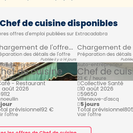
 Chef de cuisine disponibles
res offres d'emploi publiées sur Extracadabra
hargement de l'offre...
Chargement de l'
éparation des détails de l'offre
Préparation des détails 
Publiée il y a 14 jours
Publiée
to-entrepreneur
Auto-entrepreneur
hef de cuisine
Chef de cuis
 € / heure
23 € / heure
afé - Restaurant
Collective Santé
 août 2026
10 août 2026
9112
59650
noeullin
Villeneuve-d'ascq
 jour
5 jours
tal prévisionnel
92 €
Total prévisionnel
80
ir l'offre
Voir l'offre
tes les offres de Chef de cuisine →