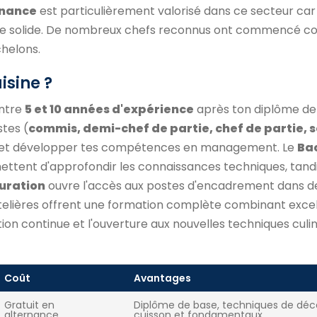
rnance
est particulièrement valorisé dans ce secteur car i
que solide. De nombreux chefs reconnus ont commencé 
chelons.
isine ?
entre
5 et 10 années d'expérience
après ton diplôme de
stes (
commis, demi-chef de partie, chef de partie, 
er et développer tes compétences en management. Le
Ba
ttent d'approfondir les connaissances techniques, tandi
uration
ouvre l'accès aux postes d'encadrement dans d
ôtelières offrent une formation complète combinant exce
ion continue et l'ouverture aux nouvelles techniques culin
Coût
Avantages
Gratuit en
Diplôme de base, techniques de déc
alternance
cuisson et fondamentaux