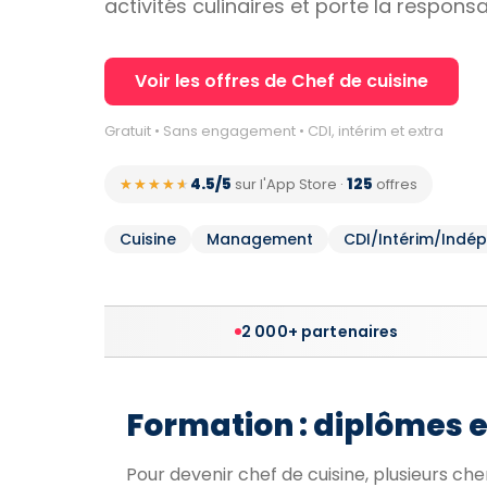
activités culinaires et porte la respons
Voir les offres de Chef de cuisine
Gratuit • Sans engagement • CDI, intérim et extra
4.5/5
125
★★★★★
★★★★★
sur l'App Store
·
offres
Cuisine
Management
CDI/Intérim/Indé
2 000+ partenaires
Formation : diplômes 
Pour devenir chef de cuisine, plusieurs chem