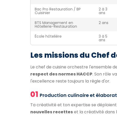
Bac Pro Restauration / BP
2 à 3
Cuisinier
ans
BTS Management en
2 ans
Hôtellerie-Restauration
École hôtelière
3 à 5
ans
Les missions du Chef d
Le chef de cuisine orchestre l'ensemble d
respect des normes HACCP
. Son rôle v
l'excellence reste toujours la règle d'or.
01
Production culinaire et élabor
Ta créativité et ton expertise se déploient
nouvelles recettes
et la créativité dans