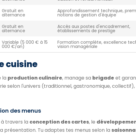
Gratuit en
Approfondissement technique, prem
alternance
notions de gestion d'équipe
Gratuit en
Accès aux postes d'encadrement,
alternance
établissements de prestige
Variable (5 000 € à 15
Formation complète, excellence tec
000 €/an)
vision managériale
e cuisine
e la
production culinaire
, manage sa
brigade
et garant
arie selon l'univers (traditionnel, gastronomique, collectif)
ation des menus
 à travers la
conception des cartes
, le
développemen
 la présentation. Tu adaptes tes menus selon la
saisonna