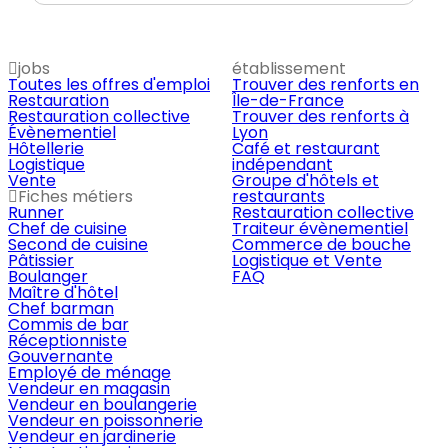
jobs
établissement
Toutes les offres d'emploi
Trouver des renforts en
Restauration
Île-de-France
Restauration collective
Trouver des renforts à
Évènementiel
Lyon
Hôtellerie
Café et restaurant
Logistique
indépendant
Vente
Groupe d'hôtels et
Fiches métiers
restaurants
Runner
Restauration collective
Chef de cuisine
Traiteur évènementiel
Second de cuisine
Commerce de bouche
Pâtissier
Logistique et Vente
Boulanger
FAQ
Maître d'hôtel
Chef barman
Commis de bar
Réceptionniste
Gouvernante
Employé de ménage
Vendeur en magasin
Vendeur en boulangerie
Vendeur en poissonnerie
Vendeur en jardinerie