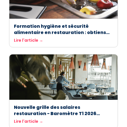
Formation hygiène et sécurité
alimentaire en restauration : obtiens
ton attestation facilement avec
Lire l'article →
ASForest
Nouvelle grille des salaires
restauration - Baromètre T1 2026
Extracadabra
Lire l'article →