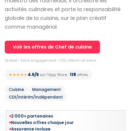
maestro des fourneaux, il orchestre les
activités culinaires et porte la responsabilité
globale de la cuisine, sur le plan créatif
comme managérial.
Voir les offres de Chef de cuisine
Gratuit • Sans engagement • CDI, intérim et extra
4.5/5
118
★★★★★
★★★★★
sur l'App Store
·
offres
Cuisine
Management
CDI/Intérim/Indépendant
2 000+ partenaires
Nouvelles offres chaque jour
Assurance incluse