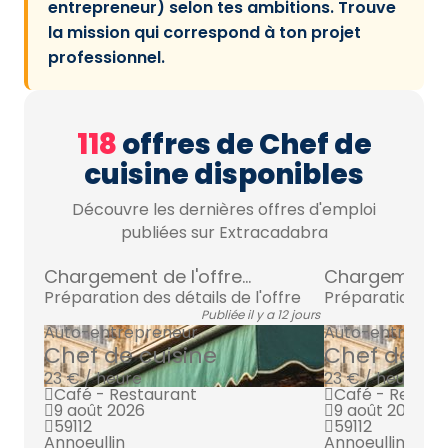
entrepreneur) selon tes ambitions. Trouve
la mission qui correspond à ton projet
professionnel.
118
offres de Chef de
cuisine disponibles
Découvre les dernières offres d'emploi
publiées sur Extracadabra
Chargement de l'offre...
Chargement de 
Préparation des détails de l'offre
Préparation des 
Publiée il y a 12 jours
Auto-entrepreneur
Auto-entrepre
Chef de cuisine
Chef de cu
23 € / heure
23 € / heure
Café - Restaurant
Café - Restau
9 août 2026
9 août 2026
59112
59112
Annoeullin
Annoeullin