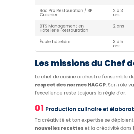
Bac Pro Restauration / BP
2 à 3
Cuisinier
ans
BTS Management en
2 ans
Hôtellerie-Restauration
École hôtelière
3 à 5
ans
Les missions du Chef d
Le chef de cuisine orchestre l'ensemble d
respect des normes HACCP
. Son rôle v
l'excellence reste toujours la règle d'or.
01
Production culinaire et élabor
Ta créativité et ton expertise se déploient
nouvelles recettes
et la créativité dans