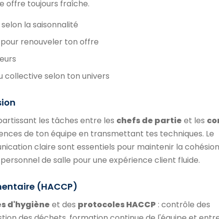
 offre toujours fraîche.
selon la saisonnalité
pour renouveler ton offre
veurs
u collective selon ton univers
sion
partissant les tâches entre les
chefs de partie
et les
co
ences de ton équipe en transmettant tes techniques. Le
ication claire sont essentiels pour maintenir la cohésion
personnel de salle pour une expérience client fluide.
imentaire (HACCP)
s d'hygiène
et des
protocoles HACCP
: contrôle des
stion des déchets, formation continue de l'équipe et entr