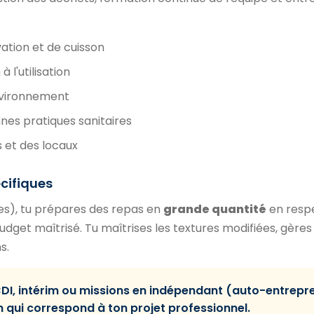
tion et de cuisson
 l'utilisation
nvironnement
nes pratiques sanitaires
 et des locaux
écifiques
ises), tu prépares des repas en
grande quantité
en resp
budget maîtrisé. Tu maîtrises les textures modifiées, gères
s.
CDI, intérim ou missions en indépendant (auto-entrepr
n qui correspond à ton projet professionnel.