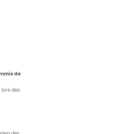
mmis de
 lors des
etien des