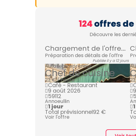
124
offres de
Découvre les derniè
Chargement de l'offre...
C
Préparation des détails de l'offre
Pr
Publiée il y a 12 jours
Auto-entrepreneur
Au
Chef de cuisine
C
23 € / heure
23
Café - Restaurant
C
9 août 2026
9
59112
5
Annoeullin
An
1 jour
1
Total prévisionnel
92 €
To
Voir l'offre
Vo
Voir tou