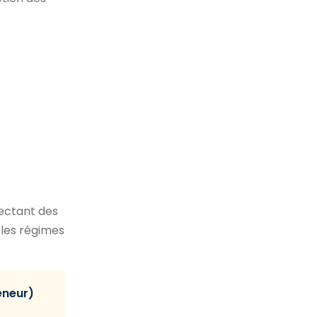
ectant des
 les régimes
eneur)