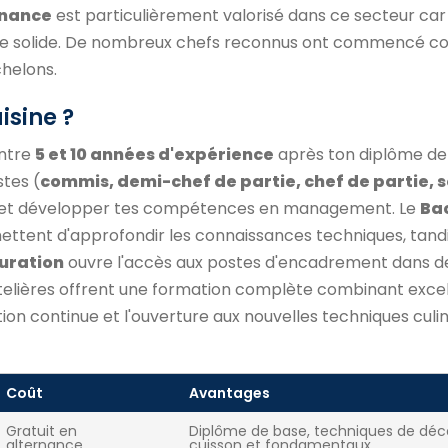
rnance
est particulièrement valorisé dans ce secteur car i
que solide. De nombreux chefs reconnus ont commencé 
chelons.
isine ?
entre
5 et 10 années d'expérience
après ton diplôme de
stes (
commis, demi-chef de partie, chef de partie, 
er et développer tes compétences en management. Le
Ba
ttent d'approfondir les connaissances techniques, tandi
uration
ouvre l'accès aux postes d'encadrement dans d
ôtelières offrent une formation complète combinant exce
ion continue et l'ouverture aux nouvelles techniques culin
Coût
Avantages
Gratuit en
Diplôme de base, techniques de déc
alternance
cuisson et fondamentaux