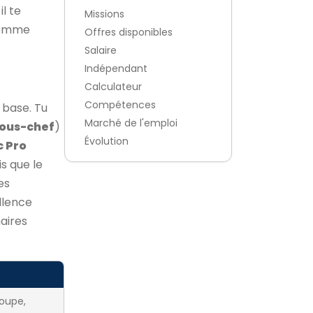
l te
Missions
comme
Offres disponibles
Salaire
Indépendant
Calculateur
Compétences
 base. Tu
Marché de l'emploi
sous-chef
)
Évolution
c Pro
s que le
es
llence
aires
oupe,