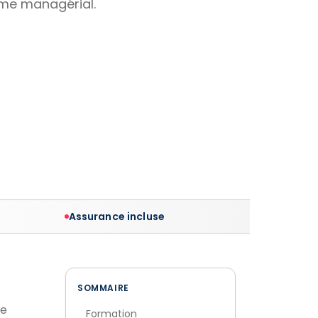
omme managérial.
Assurance incluse
SOMMAIRE
se
Formation