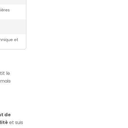
ières
hnique et
it le
, mais
t de
lité
et suis