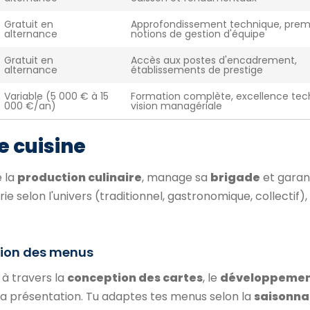
Gratuit en
Approfondissement technique, prem
alternance
notions de gestion d'équipe
Gratuit en
Accès aux postes d'encadrement,
alternance
établissements de prestige
Variable (5 000 € à 15
Formation complète, excellence tec
000 €/an)
vision managériale
e cuisine
e la
production culinaire
, manage sa
brigade
et garant
arie selon l'univers (traditionnel, gastronomique, collectif)
ation des menus
 à travers la
conception des cartes
, le
développemen
 la présentation. Tu adaptes tes menus selon la
saisonna