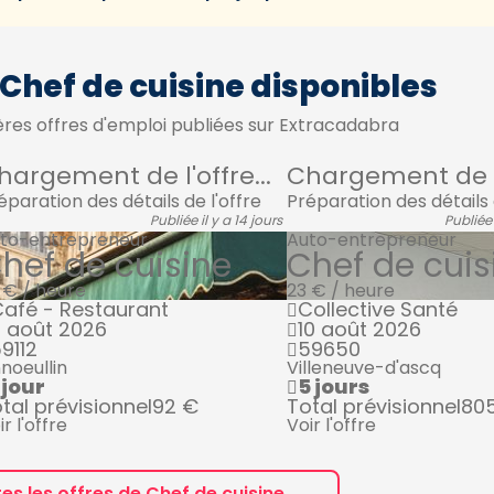
 Chef de cuisine disponibles
res offres d'emploi publiées sur Extracadabra
hargement de l'offre...
Chargement de l'
éparation des détails de l'offre
Préparation des détails 
Publiée il y a 14 jours
Publiée 
to-entrepreneur
Auto-entrepreneur
hef de cuisine
Chef de cuis
 € / heure
23 € / heure
afé - Restaurant
Collective Santé
 août 2026
10 août 2026
9112
59650
noeullin
Villeneuve-d'ascq
 jour
5 jours
tal prévisionnel
92 €
Total prévisionnel
80
ir l'offre
Voir l'offre
tes les offres de Chef de cuisine →