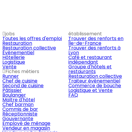
jobs
établissement
Toutes les offres d'emploi
Trouver des renforts en
Restauration
Île-de-France
Restauration collective
Trouver des renforts à
Évènementiel
Lyon
Hôtellerie
Café et restaurant
Logistique
indépendant
Vente
Groupe d'hôtels et
Fiches métiers
restaurants
Runner
Restauration collective
Chef de cuisine
Traiteur évènementiel
Second de cuisine
Commerce de bouche
Pâtissier
Logistique et Vente
Boulanger
FAQ
Maître d'hôtel
Chef barman
Commis de bar
Réceptionniste
Gouvernante
Employé de ménage
Vendeur en magasin