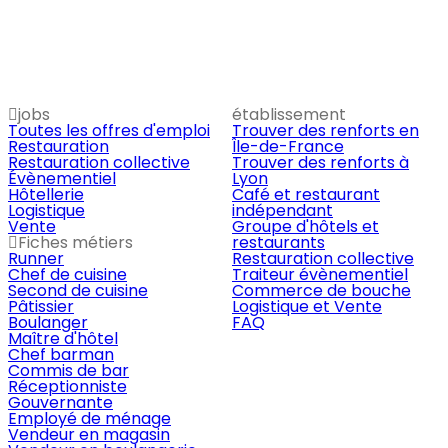
jobs
établissement
Toutes les offres d'emploi
Trouver des renforts en
Restauration
Île-de-France
Restauration collective
Trouver des renforts à
Évènementiel
Lyon
Hôtellerie
Café et restaurant
Logistique
indépendant
Vente
Groupe d'hôtels et
Fiches métiers
restaurants
Runner
Restauration collective
Chef de cuisine
Traiteur évènementiel
Second de cuisine
Commerce de bouche
Pâtissier
Logistique et Vente
Boulanger
FAQ
Maître d'hôtel
Chef barman
Commis de bar
Réceptionniste
Gouvernante
Employé de ménage
Vendeur en magasin