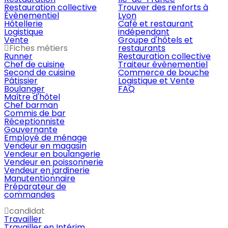
Restauration collective
Trouver des renforts à
Évènementiel
Lyon
Hôtellerie
Café et restaurant
Logistique
indépendant
Vente
Groupe d'hôtels et
Fiches métiers
restaurants
Runner
Restauration collective
Chef de cuisine
Traiteur évènementiel
Second de cuisine
Commerce de bouche
Pâtissier
Logistique et Vente
Boulanger
FAQ
Maître d'hôtel
Chef barman
Commis de bar
Réceptionniste
Gouvernante
Employé de ménage
Vendeur en magasin
Vendeur en boulangerie
Vendeur en poissonnerie
Vendeur en jardinerie
Manutentionnaire
Préparateur de
commandes
candidat
Travailler
Travailler en Intérim