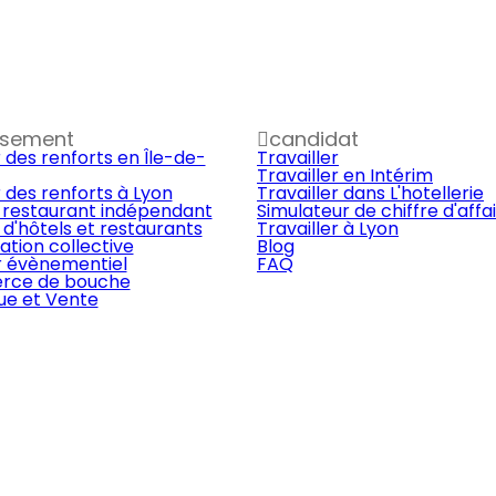
ssement
candidat
 des renforts en Île-de-
Travailler
Travailler en Intérim
 des renforts à Lyon
Travailler dans L'hotellerie
 restaurant indépendant
Simulateur de chiffre d'affa
d'hôtels et restaurants
Travailler à Lyon
ation collective
Blog
r évènementiel
FAQ
ce de bouche
que et Vente