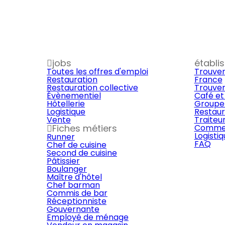
jobs
établi
Toutes les offres d'emploi
Trouver
Restauration
France
Restauration collective
Trouver
Évènementiel
Café et
Hôtellerie
Groupe 
Logistique
Restaur
Vente
Traiteu
Fiches métiers
Commer
Logisti
Runner
FAQ
Chef de cuisine
Second de cuisine
Pâtissier
Boulanger
Maître d'hôtel
Chef barman
Commis de bar
Réceptionniste
Gouvernante
Employé de ménage