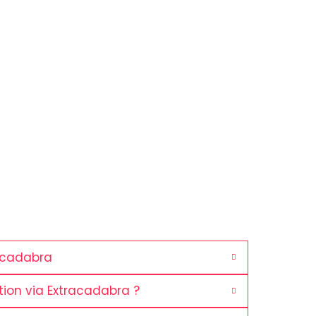
acadabra
ion via Extracadabra ?