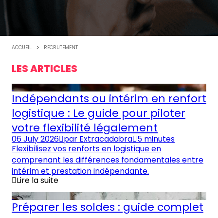
ACCUEIL
RECRUTEMENT
LES ARTICLES
Indépendants ou intérim en renfort
logistique : Le guide pour piloter
votre flexibilité légalement
06 July 2026
par
Extracadabra
5 minutes
Flexibilisez vos renforts en logistique en
comprenant les différences fondamentales entre
intérim et prestation indépendante.
Lire la suite
Préparer les soldes : guide complet