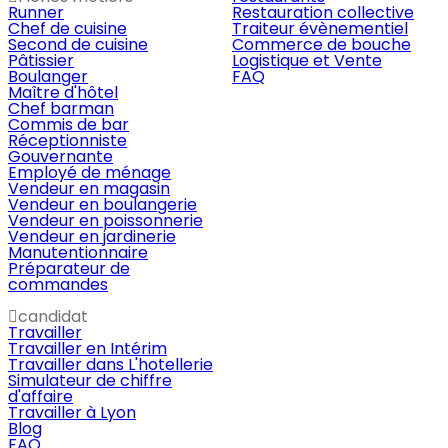
Runner
Restauration collective
Chef de cuisine
Traiteur évènementiel
Second de cuisine
Commerce de bouche
Pâtissier
Logistique et Vente
Boulanger
FAQ
Maître d'hôtel
Chef barman
Commis de bar
Réceptionniste
Gouvernante
Employé de ménage
Vendeur en magasin
Vendeur en boulangerie
Vendeur en poissonnerie
Vendeur en jardinerie
Manutentionnaire
Préparateur de
commandes
candidat
Travailler
Travailler en Intérim
Travailler dans L'hotellerie
Simulateur de chiffre
d'affaire
Travailler à Lyon
Blog
FAQ