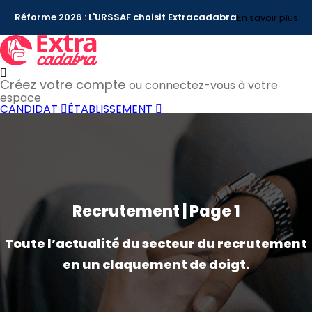
Réforme 2026 : L'URSSAF choisit Extracadabra
En savoir plus
Créez votre compte
ou connectez-vous à votre
espace
CANDIDAT
ÉTABLISSEMENT
Recrutement | Page 1
Toute l’actualité du secteur du recrutement
en un claquement de doigt.