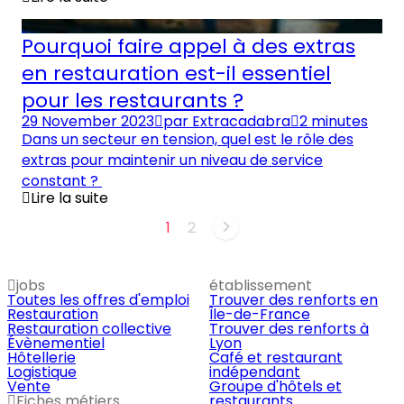
Pourquoi faire appel à des extras
en restauration est-il essentiel
pour les restaurants ?
29 November 2023
par
Extracadabra
2 minutes
Dans un secteur en tension, quel est le rôle des
extras pour maintenir un niveau de service
constant ?
Lire la suite
1
2
jobs
établissement
Toutes les offres d'emploi
Trouver des renforts en
Restauration
Île-de-France
Restauration collective
Trouver des renforts à
Évènementiel
Lyon
Hôtellerie
Café et restaurant
Logistique
indépendant
Vente
Groupe d'hôtels et
Fiches métiers
restaurants