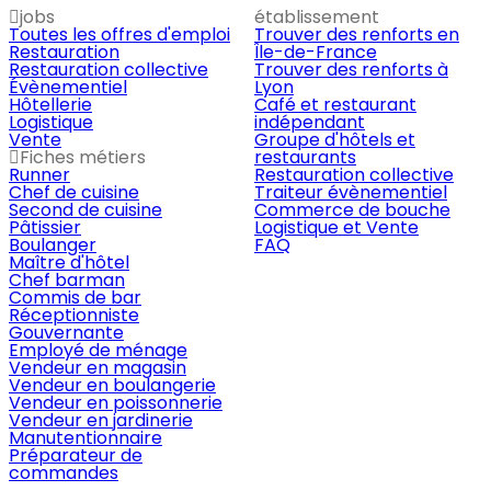
jobs
établissement
Toutes les offres d'emploi
Trouver des renforts en
Restauration
Île-de-France
Restauration collective
Trouver des renforts à
Évènementiel
Lyon
Hôtellerie
Café et restaurant
Logistique
indépendant
Vente
Groupe d'hôtels et
Fiches métiers
restaurants
Runner
Restauration collective
Chef de cuisine
Traiteur évènementiel
Second de cuisine
Commerce de bouche
Pâtissier
Logistique et Vente
Boulanger
FAQ
Maître d'hôtel
Chef barman
Commis de bar
Réceptionniste
Gouvernante
Employé de ménage
Vendeur en magasin
Vendeur en boulangerie
Vendeur en poissonnerie
Vendeur en jardinerie
Manutentionnaire
Préparateur de
commandes