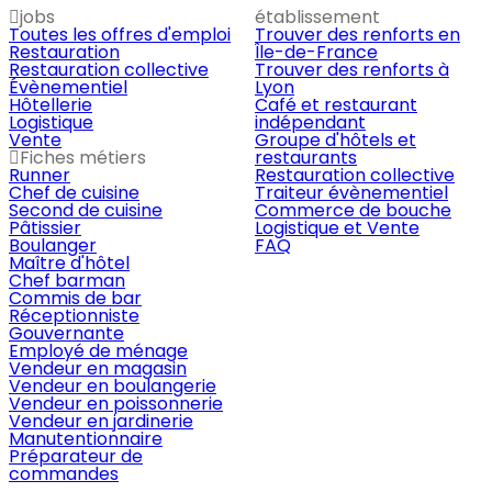
jobs
établissement
Toutes les offres d'emploi
Trouver des renforts en
Restauration
Île-de-France
Restauration collective
Trouver des renforts à
Évènementiel
Lyon
Hôtellerie
Café et restaurant
Logistique
indépendant
Vente
Groupe d'hôtels et
Fiches métiers
restaurants
Runner
Restauration collective
Chef de cuisine
Traiteur évènementiel
Second de cuisine
Commerce de bouche
Pâtissier
Logistique et Vente
Boulanger
FAQ
Maître d'hôtel
Chef barman
Commis de bar
Réceptionniste
Gouvernante
Employé de ménage
Vendeur en magasin
Vendeur en boulangerie
Vendeur en poissonnerie
Vendeur en jardinerie
Manutentionnaire
Préparateur de
commandes