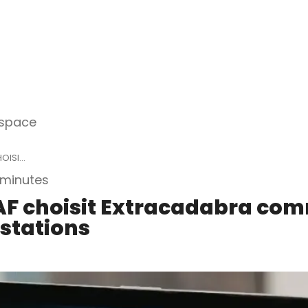
espace
ISI...
 minutes
AF choisit Extracadabra com
estations