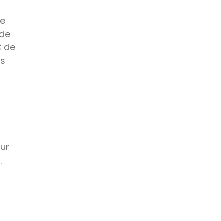
le
 de
€ de
is
eur
.