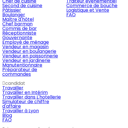
Chef de cuisine
Traiteur évènementiel
Second de cuisine
Commerce de bouche
Pâtissier
Logistique et Vente
Boulanger
FAQ
Maître d'hôtel
Chef barman
Commis de bar
Réceptionniste
Gouvernante
Employé de ménage
Vendeur en magasin
Vendeur en boulangerie
Vendeur en poissonnerie
Vendeur en jardinerie
Manutentionnaire
Préparateur de
commandes
candidat
Travailler
Travailler en Intérim
Travailler dans L'hotellerie
Simulateur de chiffre
d'affaire
Travailler à Lyon
Blog
FAQ