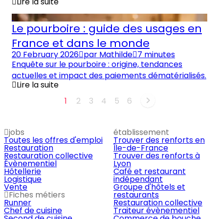
Lire la suite
Le pourboire : guide des usages en
France et dans le monde
20 February 2026
par
Mathilde
7 minutes
Enquête sur le pourboire : origine, tendances
actuelles et impact des paiements dématérialisés.
Lire la suite
1
2
3
4
5
6
jobs
établissement
Toutes les offres d'emploi
Trouver des renforts en
Restauration
Île-de-France
Restauration collective
Trouver des renforts à
Évènementiel
Lyon
Hôtellerie
Café et restaurant
Logistique
indépendant
Vente
Groupe d'hôtels et
Fiches métiers
restaurants
Runner
Restauration collective
Chef de cuisine
Traiteur évènementiel
Second de cuisine
Commerce de bouche