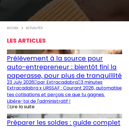
ACCUEIL
ACTUALITÉS
LES ARTICLES
Prélèvement à la source pour
auto-entrepreneur : bientôt fini la
paperasse, pour plus de tranquillité
23 July 2026
par
Extracadabra
3 minutes
Extracadabra x URSSAF : Courant 2026, automatise
tes cotisations et perçois ce que tu gagnes.
Libére-toi de l'administratif !
Lire la suite
Préparer les soldes : guide complet