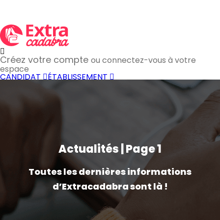
Créez votre compte
ou connectez-vous à votre
espace
CANDIDAT
ÉTABLISSEMENT
Actualités | Page 1
Toutes les dernières informations
d’Extracadabra sont là !