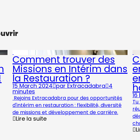
ouvrir
Comment trouver des
C
n
Missions en Intérim dans
e
!
la Restauration ?
e
h
15 March 2024
par
Extracadabra
4
minutes
16
Rejoins Extracadabra pour des opportunités
Tu 
d'intérim en restauration : flexibilité, diversité
ré
de missions et développement de carrière.
déc
Lire la suite
ch
L