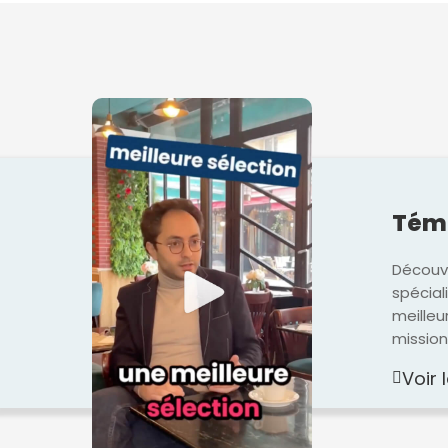
Témo
Découvr
spécial
meilleu
mission
Voir