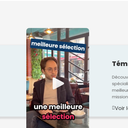
Témo
Découvr
spécial
meilleu
mission
Voir