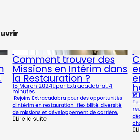
ouvrir
Comment trouver des
C
n
Missions en Intérim dans
e
!
la Restauration ?
e
h
15 March 2024
par
Extracadabra
4
minutes
16
Rejoins Extracadabra pour des opportunités
Tu 
d'intérim en restauration : flexibilité, diversité
ré
de missions et développement de carrière.
déc
Lire la suite
ch
L