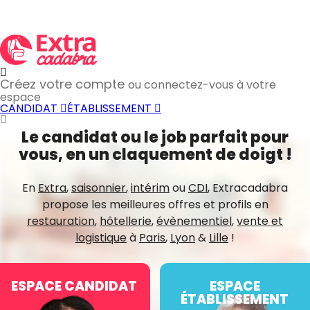
Créez votre compte
ou connectez-vous à votre
espace
CANDIDAT
ÉTABLISSEMENT
Le candidat ou le job parfait pour
vous, en un claquement de doigt !
En
Extra
,
saisonnier
,
intérim
ou
CDI
, Extracadabra
propose les meilleures offres et profils en
restauration
,
hôtellerie
,
évènementiel
,
vente et
logistique
à
Paris
,
Lyon
&
Lille
!
ESPACE CANDIDAT
ESPACE
ÉTABLISSEMENT