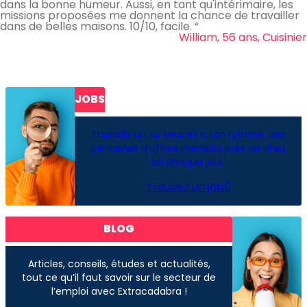
dans la bonne humeur. Aussi, en tant qu'intérimaire, les
missions proposées me donnent la chance de travailler
dans de belles maisons. 10/10, facile. “
William, 56 ans, Cuisinier
JOBS
Travaille où tu veux et à ton rythme, des
centaines d’offres d’emploi près de chez
toi chaque jour.
Trouvez un job
BLOG
Articles, conseils, études et actualités,
tout ce qu’il faut savoir sur le secteur de
l’emploi avec Extracadabra !