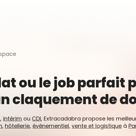
espace
at ou le job parfait 
un claquement de doi
r
,
intérim
ou
CDI
, Extracadabra propose les meilleur
n
,
hôtellerie
,
évènementiel
,
vente et logistique
à
Pa