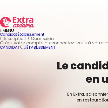
MENU
Candidat
Établissement
Inscription / Connexion
Créez votre compte
ou connectez-vous à votre 
OU
CANDIDAT
ÉTABLISSEMENT
Le candid
en 
En
Extra
,
saisonnie
en
restauratio