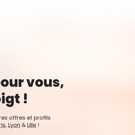
pour vous,
gt !
es offres et profils
ris
,
Lyon
&
Lille
!