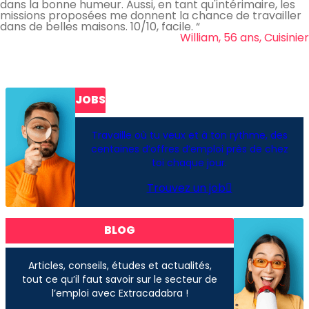
dans la bonne humeur. Aussi, en tant qu'intérimaire, les
missions proposées me donnent la chance de travailler
dans de belles maisons. 10/10, facile. “
William, 56 ans, Cuisinier
JOBS
Travaille où tu veux et à ton rythme, des
centaines d’offres d’emploi près de chez
toi chaque jour.
Trouvez un job
BLOG
Articles, conseils, études et actualités,
tout ce qu’il faut savoir sur le secteur de
l’emploi avec Extracadabra !