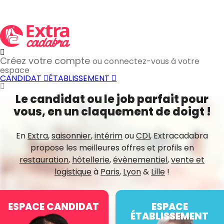
Créez votre compte
ou connectez-vous à votre
espace
CANDIDAT
ÉTABLISSEMENT
Le candidat ou le job parfait pour
vous, en un claquement de doigt !
En
Extra
,
saisonnier
,
intérim
ou
CDI
, Extracadabra
propose les meilleures offres et profils en
restauration
,
hôtellerie
,
évènementiel
,
vente et
logistique
à
Paris
,
Lyon
&
Lille
!
ESPACE CANDIDAT
ESPACE
ÉTABLISSEMENT