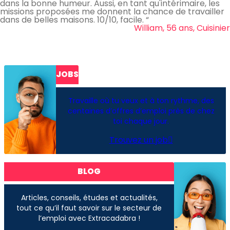
dans la bonne humeur. Aussi, en tant qu'intérimaire, les
missions proposées me donnent la chance de travailler
dans de belles maisons. 10/10, facile. “
William, 56 ans, Cuisinier
JOBS
Travaille où tu veux et à ton rythme, des
centaines d’offres d’emploi près de chez
toi chaque jour.
Trouvez un job
BLOG
Articles, conseils, études et actualités,
tout ce qu’il faut savoir sur le secteur de
l’emploi avec Extracadabra !