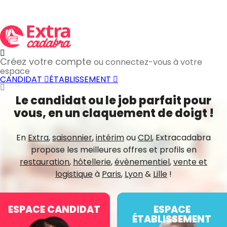
Créez votre compte
ou connectez-vous à votre
espace
CANDIDAT
ÉTABLISSEMENT
Le candidat ou le job parfait pour
vous, en un claquement de doigt !
En
Extra
,
saisonnier
,
intérim
ou
CDI
, Extracadabra
propose les meilleures offres et profils en
restauration
,
hôtellerie
,
évènementiel
,
vente et
logistique
à
Paris
,
Lyon
&
Lille
!
ESPACE CANDIDAT
ESPACE
ÉTABLISSEMENT